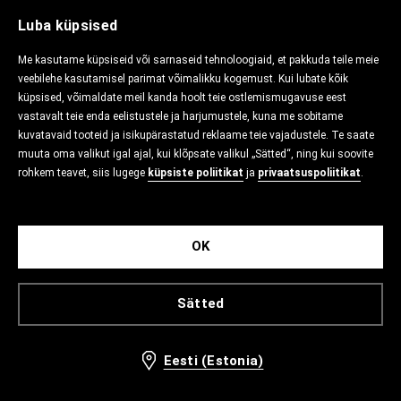
Luba küpsised
Me kasutame küpsiseid või sarnaseid tehnoloogiaid, et pakkuda teile meie
veebilehe kasutamisel parimat võimalikku kogemust. Kui lubate kõik
küpsised, võimaldate meil kanda hoolt teie ostlemismugavuse eest
vastavalt teie enda eelistustele ja harjumustele, kuna me sobitame
kuvatavaid tooteid ja isikupärastatud reklaame teie vajadustele. Te saate
muuta oma valikut igal ajal, kui klõpsate valikul „Sätted“, ning kui soovite
rohkem teavet, siis lugege
küpsiste poliitikat
ja
privaatsuspoliitikat
.
OK
Sätted
Eesti (Estonia)