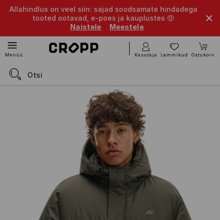
Allahindlus on veel siin: sajad soodsamate hindadega
tooted ootavad, e-poes ja kauplustes 🤑
Naistele
Meestele
Kasutaja
Lemmikud
Ostukorv
Menüü