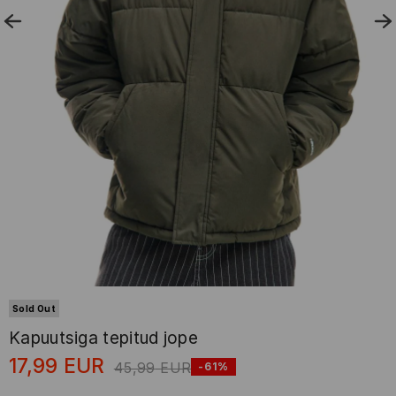
Sold Out
Kapuutsiga tepitud jope
17,99
EUR
45,99
EUR
-61%