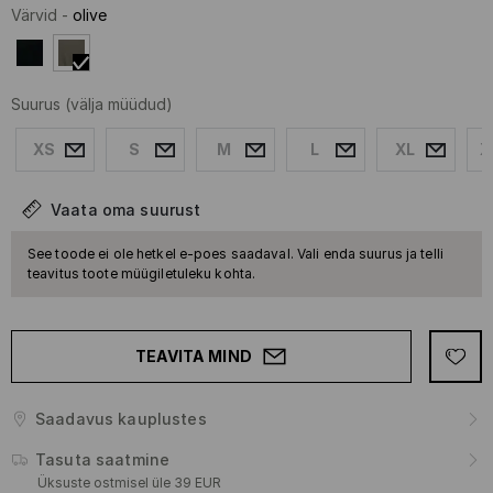
Värvid
-
olive
Suurus
(välja müüdud)
XS
S
M
L
XL
X
Vaata oma suurust
See toode ei ole hetkel e-poes saadaval. Vali enda suurus ja telli
teavitus toote müügiletuleku kohta.
TEAVITA MIND
Saadavus kauplustes
Tasuta saatmine
Üksuste ostmisel üle 39 EUR