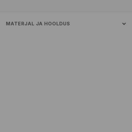
MATERJAL JA HOOLDUS
Pealismaterjal
:
100% POLÜESTER
Hooldus
:
100% POLÜESTER
Täitematerjal
:
100% POLÜESTER
MASINPESU MAKS.TEMP. 30 ° C – ÕRNPESU
MITTE VALGENDADA
TRUMMELKUIVATUS KEELATUD
MITTE TRIIKIDA
MITTE PUHASTADA KEEMILISELT