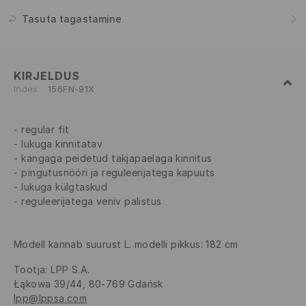
Tasuta tagastamine
KIRJELDUS
Index
156FN-91X
regular fit
lukuga kinnitatav
kangaga peidetud takjapaelaga kinnitus
pingutusnööri ja reguleerijatega kapuuts
lukuga külgtaskud
reguleerijatega veniv palistus
Modell kannab suurust L. modelli pikkus: 182 cm
Tootja
:
LPP S.A.
Łąkowa 39/44, 80-769 Gdańsk
lpp@lppsa.com