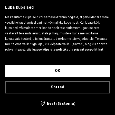
Luba küpsised
Me kasutame küpsiseid või sarnaseid tehnoloogiaid, et pakkuda teile meie
veebilehe kasutamisel parimat võimalikku kogemust. Kui lubate kõik
küpsised, võimaldate meil kanda hoolt teie ostlemismugavuse eest
vastavalt teie enda eelistustele ja harjumustele, kuna me sobitame
kuvatavaid tooteid ja isikupärastatud reklaame teie vajadustele. Te saate
muuta oma valikut igal ajal, kui klõpsate valikul „Sätted“, ning kui soovite
rohkem teavet, siis lugege
küpsiste poliitikat
ja
privaatsuspoliitikat
.
OK
Sätted
Eesti (Estonia)