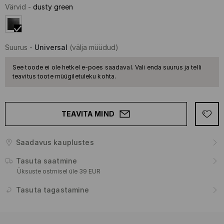
Värvid
-
dusty green
Suurus
-
Universal
(välja müüdud)
See toode ei ole hetkel e-poes saadaval. Vali enda suurus ja telli
teavitus toote müügiletuleku kohta.
TEAVITA MIND
Saadavus kauplustes
Tasuta saatmine
Üksuste ostmisel üle 39 EUR
Tasuta tagastamine