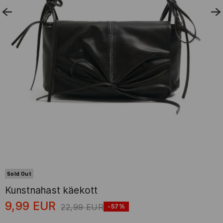
Sold Out
Kunstnahast käekott
9,99
EUR
22,99
EUR
-57%