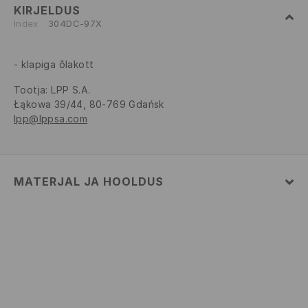
KIRJELDUS
Index
304DC-97X
klapiga õlakott
Tootja
:
LPP S.A.
Łąkowa 39/44, 80-769 Gdańsk
lpp@lppsa.com
MATERJAL JA HOOLDUS
Pealismaterjal
:
100% POLÜURETAAN
MITTE PESTA
MITTE VALGENDADA