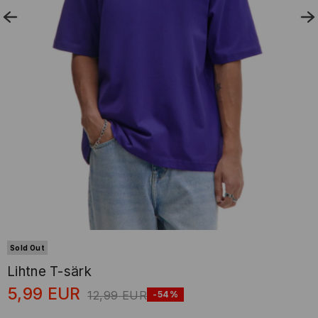
Sold Out
Lihtne T-särk
5,99
EUR
12,99
EUR
-54%