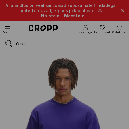
Allahindlus on veel siin: sajad soodsamate hindadega
tooted ootavad, e-poes ja kauplustes 🤑
Naistele
Meestele
Kasutaja
Lemmikud
Ostukorv
Menüü