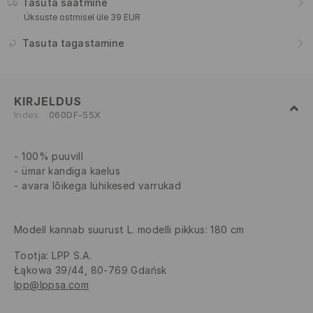
Tasuta saatmine
Üksuste ostmisel üle 39 EUR
Tasuta tagastamine
KIRJELDUS
Index
060DF-55X
100% puuvill
ümar kandiga kaelus
avara lõikega lühikesed varrukad
Modell kannab suurust L. modelli pikkus: 180 cm
Tootja
:
LPP S.A.
Łąkowa 39/44, 80-769 Gdańsk
lpp@lppsa.com