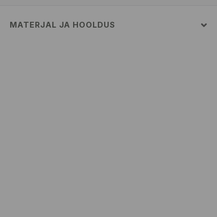
MATERJAL JA HOOLDUS
Pealismaterjal
:
100% PUUVILL
MASINPESU MAKS.TEMP. 30 ° C – TAVAPESU
MITTE VALGENDADA
TRUMMELKUIVATUS KEELATUD
TRIIKIMISE TEMP KUNI 110° C. MITTE AURUTADA
MITTE PUHASTADA KEEMILISELT