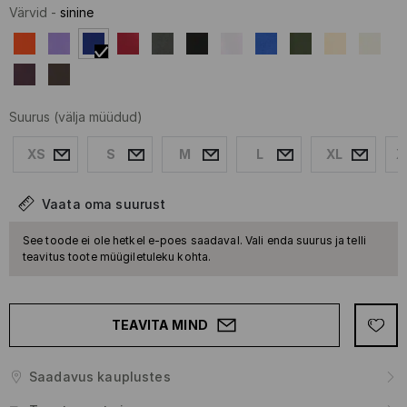
Värvid
-
sinine
Suurus
(välja müüdud)
XS
S
M
L
XL
X
Vaata oma suurust
See toode ei ole hetkel e-poes saadaval. Vali enda suurus ja telli
teavitus toote müügiletuleku kohta.
TEAVITA MIND
Saadavus kauplustes