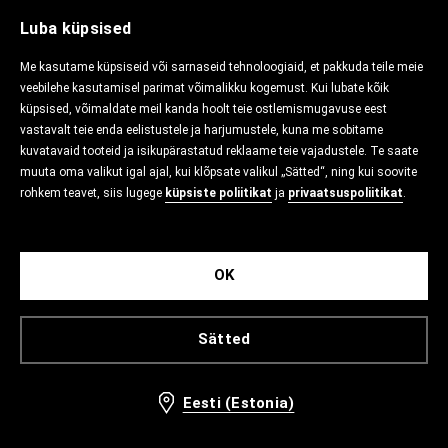
Luba küpsised
Me kasutame küpsiseid või sarnaseid tehnoloogiaid, et pakkuda teile meie
veebilehe kasutamisel parimat võimalikku kogemust. Kui lubate kõik
küpsised, võimaldate meil kanda hoolt teie ostlemismugavuse eest
vastavalt teie enda eelistustele ja harjumustele, kuna me sobitame
kuvatavaid tooteid ja isikupärastatud reklaame teie vajadustele. Te saate
muuta oma valikut igal ajal, kui klõpsate valikul „Sätted“, ning kui soovite
rohkem teavet, siis lugege
küpsiste poliitikat
ja
privaatsuspoliitikat
.
OK
Sätted
Eesti (Estonia)