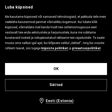
Luba küpsised
Me kasutame küpsiseid või sarnaseid tehnoloogiaid, et pakkuda teile meie
veebilehe kasutamisel parimat võimalikku kogemust. Kui lubate kõik
küpsised, võimaldate meil kanda hoolt teie ostlemismugavuse eest
vastavalt teie enda eelistustele ja harjumustele, kuna me sobitame
kuvatavaid tooteid ja isikupärastatud reklaame teie vajadustele. Te saate
muuta oma valikut igal ajal, kui klõpsate valikul „Sätted“, ning kui soovite
rohkem teavet, siis lugege
küpsiste poliitikat
ja
privaatsuspoliitikat
.
OK
Sätted
Eesti (Estonia)