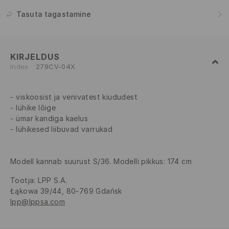
Tasuta tagastamine
KIRJELDUS
Index
279CV-04X
viskoosist ja venivatest kiududest
lühike lõige
ümar kandiga kaelus
lühikesed liibuvad varrukad
Modell kannab suurust S/36. Modelli pikkus: 174 cm
Tootja
:
LPP S.A.
Łąkowa 39/44, 80-769 Gdańsk
lpp@lppsa.com