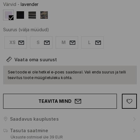
Värvid
-
lavender
Suurus
(välja müüdud)
XS
S
M
L
Vaata oma suurust
See toode ei ole hetkel e-poes saadaval. Vali enda suurus ja telli
teavitus toote müügiletuleku kohta.
TEAVITA MIND
Saadavus kauplustes
Tasuta saatmine
Üksuste ostmisel üle 39 EUR