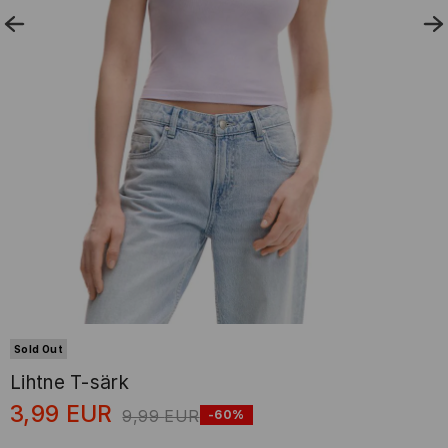
Sold Out
Lihtne T-särk
3,99
EUR
9,99
EUR
-60%