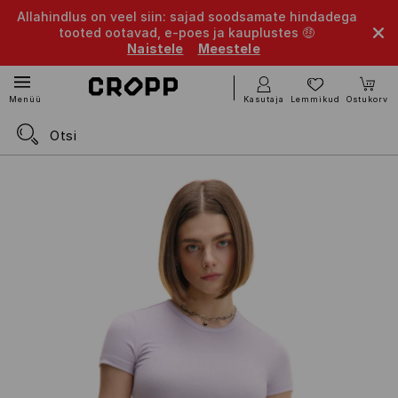
Allahindlus on veel siin: sajad soodsamate hindadega
tooted ootavad, e-poes ja kauplustes 🤑
Naistele
Meestele
Kasutaja
Lemmikud
Ostukorv
Menüü