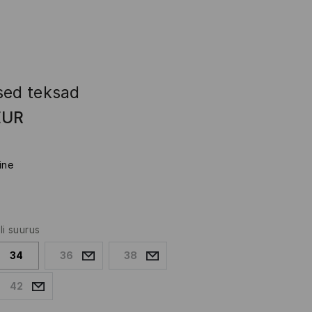
sed teksad
EUR
ine
li suurus
34
36
38
42