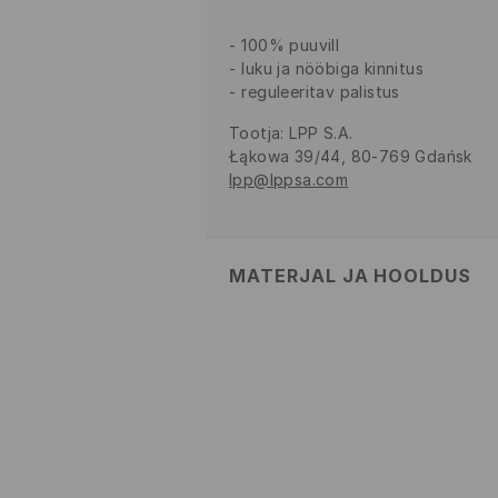
100% puuvill
luku ja nööbiga kinnitus
reguleeritav palistus
Tootja
:
LPP S.A.
Łąkowa 39/44, 80-769 Gdańsk
lpp@lppsa.com
MATERJAL JA HOOLDUS
100% PUUVILL