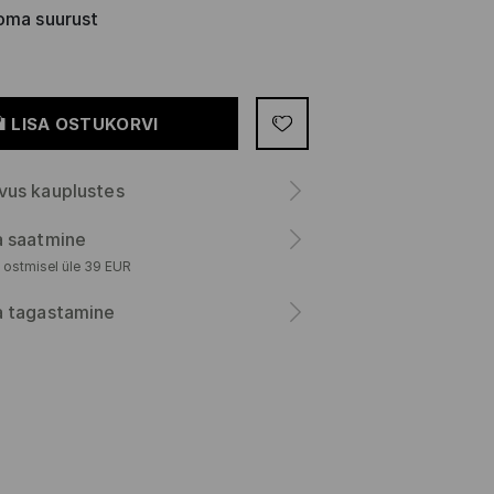
oma suurust
LISA OSTUKORVI
vus kauplustes
a saatmine
 ostmisel üle 39 EUR
a tagastamine