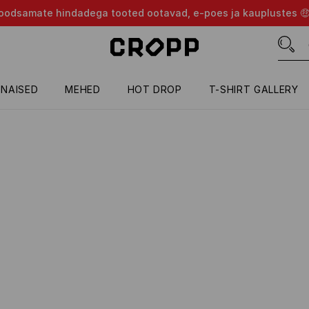
d soodsamate hindadega tooted ootavad, e-poes ja kauplustes 
NAISED
MEHED
HOT DROP
T-SHIRT GALLERY