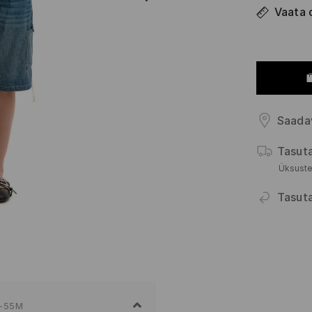
Vaata 
Saada
Tasut
Üksuste
Tasut
-55M