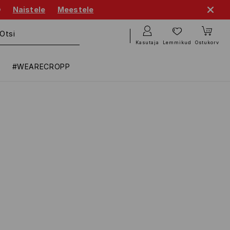

Naistele
Meestele
Kasutaja
Lemmikud
Ostukorv
#WEARECROPP