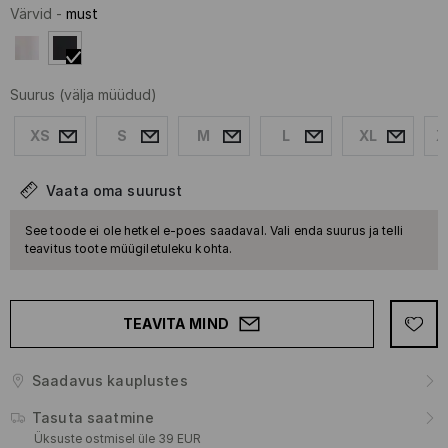
Värvid
-
must
Suurus
(välja müüdud)
XS
S
M
L
XL
X
Vaata oma suurust
See toode ei ole hetkel e-poes saadaval. Vali enda suurus ja telli
teavitus toote müügiletuleku kohta.
TEAVITA MIND
Saadavus kauplustes
Tasuta saatmine
Üksuste ostmisel üle 39 EUR