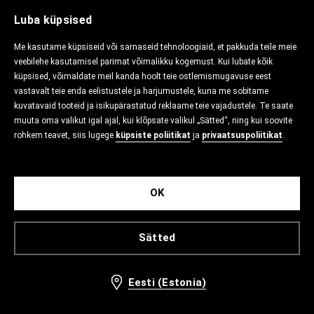
Luba küpsised
Me kasutame küpsiseid või sarnaseid tehnoloogiaid, et pakkuda teile meie
veebilehe kasutamisel parimat võimalikku kogemust. Kui lubate kõik
küpsised, võimaldate meil kanda hoolt teie ostlemismugavuse eest
vastavalt teie enda eelistustele ja harjumustele, kuna me sobitame
kuvatavaid tooteid ja isikupärastatud reklaame teie vajadustele. Te saate
muuta oma valikut igal ajal, kui klõpsate valikul „Sätted“, ning kui soovite
rohkem teavet, siis lugege
küpsiste poliitikat
ja
privaatsuspoliitikat
.
OK
Sätted
Eesti (Estonia)