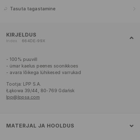
Tasuta tagastamine
KIRJELDUS
Index
664DE-99X
100% puuvill
ümar kaelus peenes soonikkoes
avara lõikega lühikesed varrukad
Tootja
:
LPP S.A.
Łąkowa 39/44, 80-769 Gdańsk
lpp@lppsa.com
MATERJAL JA HOOLDUS