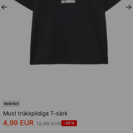
Sold Out
Must trükkpildiga T-särk
4,99
EUR
12,99
EUR
-62%