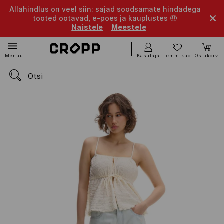
Allahindlus on veel siin: sajad soodsamate hindadega
tooted ootavad, e-poes ja kauplustes 🤑
Naistele
Meestele
Kasutaja
Lemmikud
Ostukorv
Menüü