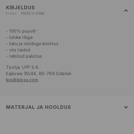
KIRJELDUS
Index
005CV-05M
100% puuvill
lühike lõige
luku ja nööbiga kinnitus
viis taskut
rebitud palistus
Tootja
:
LPP S.A.
Łąkowa 39/44, 80-769 Gdańsk
lpp@lppsa.com
MATERJAL JA HOOLDUS
Pealismaterjal
:
100% PUUVILL