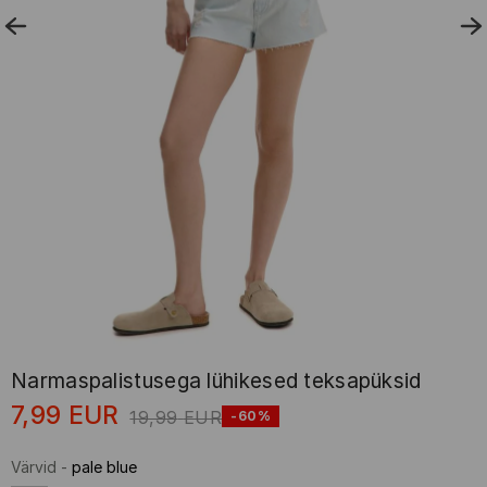
Narmaspalistusega lühikesed teksapüksid
7,99
EUR
19,99
EUR
-60%
Värvid
-
pale blue