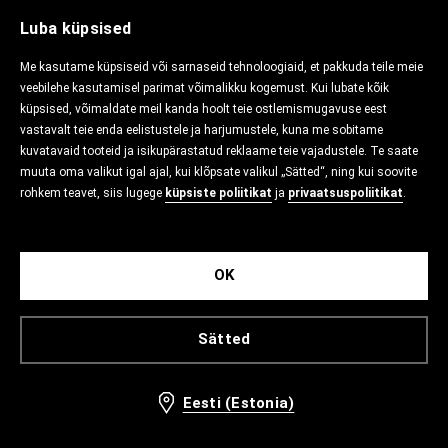
Luba küpsised
Me kasutame küpsiseid või sarnaseid tehnoloogiaid, et pakkuda teile meie
veebilehe kasutamisel parimat võimalikku kogemust. Kui lubate kõik
küpsised, võimaldate meil kanda hoolt teie ostlemismugavuse eest
vastavalt teie enda eelistustele ja harjumustele, kuna me sobitame
kuvatavaid tooteid ja isikupärastatud reklaame teie vajadustele. Te saate
muuta oma valikut igal ajal, kui klõpsate valikul „Sätted“, ning kui soovite
rohkem teavet, siis lugege
küpsiste poliitikat
ja
privaatsuspoliitikat
.
OK
Sätted
Eesti (Estonia)