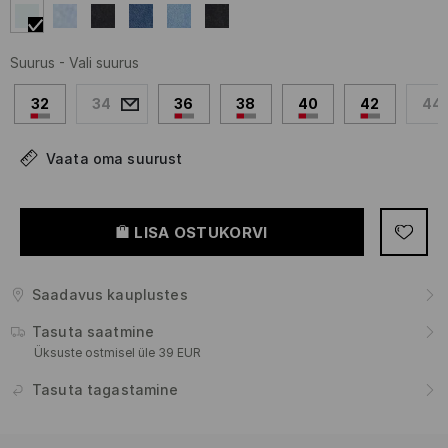
Suurus
-
Vali suurus
32
34
36
38
40
42
44
Vaata oma suurust
LISA OSTUKORVI
Saadavus kauplustes
Tasuta saatmine
Üksuste ostmisel üle 39 EUR
Tasuta tagastamine