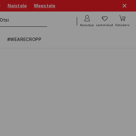

Naistele
Meestele
Kasutaja
Lemmikud
Ostukorv
#WEARECROPP