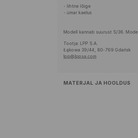
lihtne lõige
ümar kaelus
Modell kannab suurust S/36. Modell
Tootja
:
LPP S.A.
Łąkowa 39/44, 80-769 Gdańsk
lpp@lppsa.com
MATERJAL JA HOOLDUS