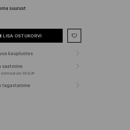
oma suurust
LISA OSTUKORVI
vus kauplustes
a saatmine
 ostmisel üle 39 EUR
a tagastamine