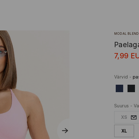
MODAL BLEND
Paelag
7,99
E
Värvid
-
pa
Suurus
-
Va
XS
XL