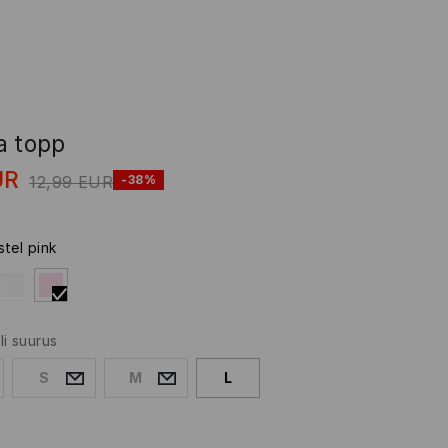
a topp
UR
12,99
EUR
-38%
stel pink
li suurus
S
M
L