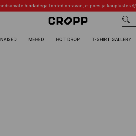
d soodsamate hindadega tooted ootavad, e-poes ja kauplustes 
NAISED
MEHED
HOT DROP
T-SHIRT GALLERY