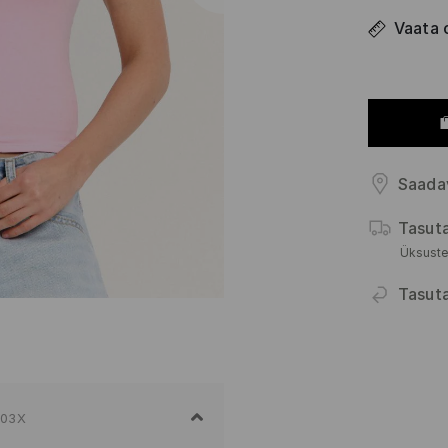
Vaata 
Saada
Tasut
Üksuste
Tasut
-03X