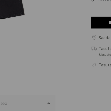
Saada
Tasut
Üksuste
Tasut
-99X