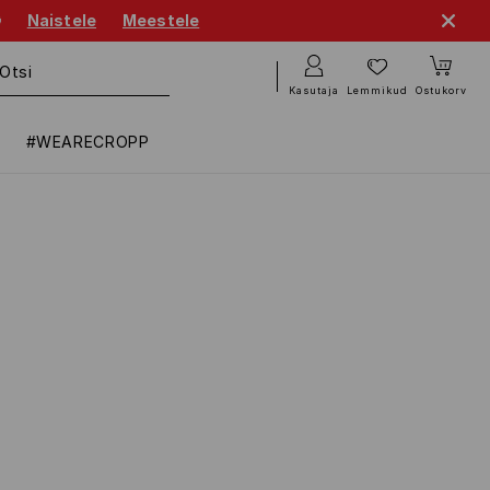

Naistele
Meestele
Kasutaja
Lemmikud
Ostukorv
#WEARECROPP