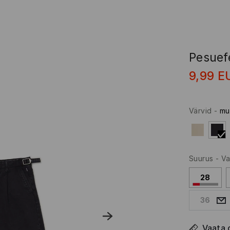
Pesuef
9,99
E
Värvid
-
mu
Suurus
-
Va
28
36
Vaata 