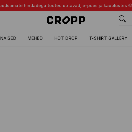
d soodsamate hindadega tooted ootavad, e-poes ja kauplustes 
NAISED
MEHED
HOT DROP
T-SHIRT GALLERY