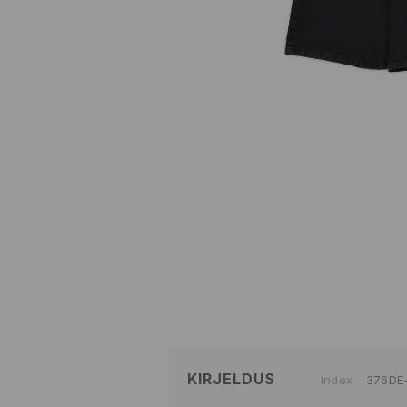
KIRJELDUS
Index
376DE