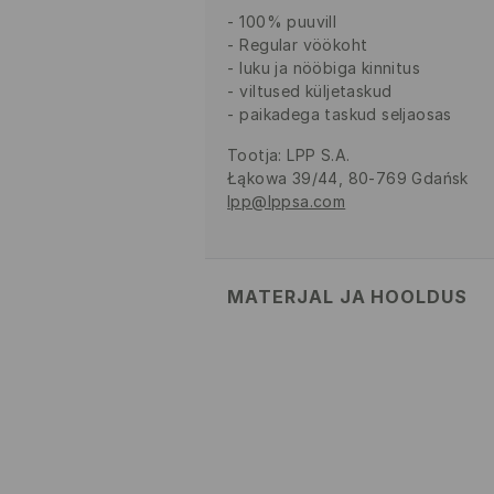
100% puuvill
Regular vöökoht
luku ja nööbiga kinnitus
viltused küljetaskud
paikadega taskud seljaosas
Tootja
:
LPP S.A.
Łąkowa 39/44, 80-769 Gdańsk
lpp@lppsa.com
MATERJAL JA HOOLDUS
100% PUUVILL