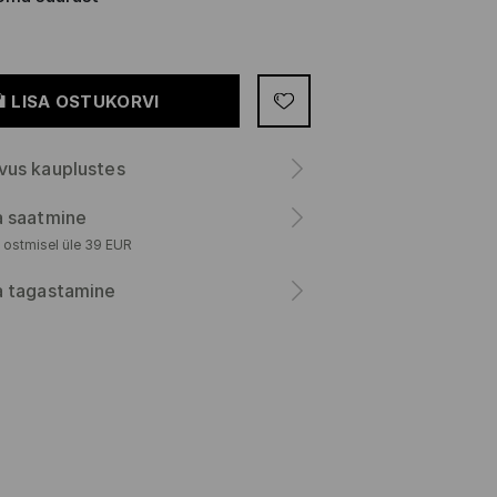
LISA OSTUKORVI
vus kauplustes
a saatmine
 ostmisel üle 39 EUR
a tagastamine