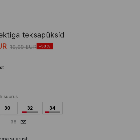
ektiga teksapüksid
UR
19,99
EUR
-50%
st
li suurus
30
32
34
38
oma suurust