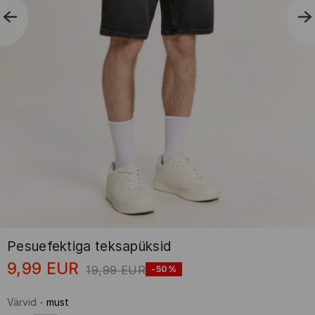
Pesuefektiga teksapüksid
9,99
EUR
19,99
EUR
-50%
Värvid
-
must