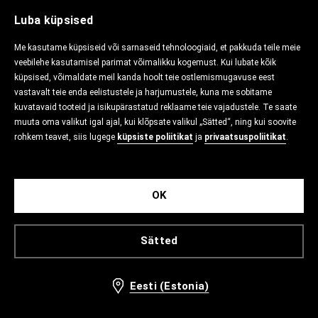
Luba küpsised
Me kasutame küpsiseid või sarnaseid tehnoloogiaid, et pakkuda teile meie
veebilehe kasutamisel parimat võimalikku kogemust. Kui lubate kõik
küpsised, võimaldate meil kanda hoolt teie ostlemismugavuse eest
vastavalt teie enda eelistustele ja harjumustele, kuna me sobitame
kuvatavaid tooteid ja isikupärastatud reklaame teie vajadustele. Te saate
muuta oma valikut igal ajal, kui klõpsate valikul „Sätted“, ning kui soovite
rohkem teavet, siis lugege
küpsiste poliitikat
ja
privaatsuspoliitikat
.
OK
Sätted
Eesti (Estonia)