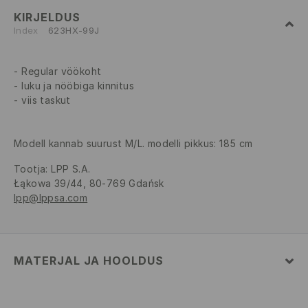
KIRJELDUS
Index
623HX-99J
Regular vöökoht
luku ja nööbiga kinnitus
viis taskut
Modell kannab suurust M/L. modelli pikkus: 185 cm
Tootja
:
LPP S.A.
Łąkowa 39/44, 80-769 Gdańsk
lpp@lppsa.com
MATERJAL JA HOOLDUS
87% PUUVILL, 12% POLÜESTER, 1% ELASTAAN