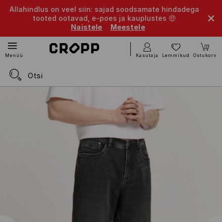
Allahindlus on veel siin: sajad soodsamate hindadega
tooted ootavad, e-poes ja kauplustes 🤑
Naistele
Meestele
Kasutaja
Lemmikud
Ostukorv
Menüü