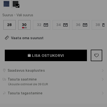
Suurus
-
Vali suurus
28
30
32
34
36
38
Vaata oma suurust
LISA OSTUKORVI
Saadavus kauplustes
Tasuta saatmine
Üksuste ostmisel üle 39 EUR
Tasuta tagastamine