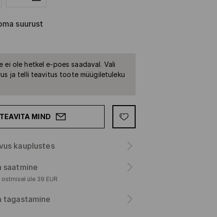
oma suurust
 ei ole hetkel e-poes saadaval. Vali
us ja telli teavitus toote müügiletuleku
TEAVITA MIND
vus kauplustes
a saatmine
 ostmisel üle 39 EUR
a tagastamine