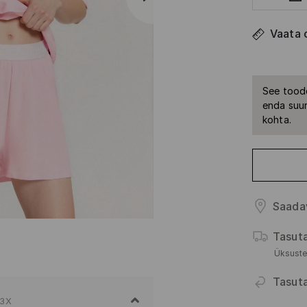
Vaata 
See toode
enda suur
kohta.
Saada
Tasut
Üksuste
Tasut
03X