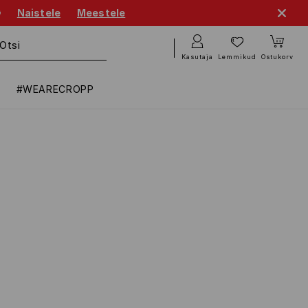

Naistele
Meestele
Kasutaja
Lemmikud
Ostukorv
#WEARECROPP