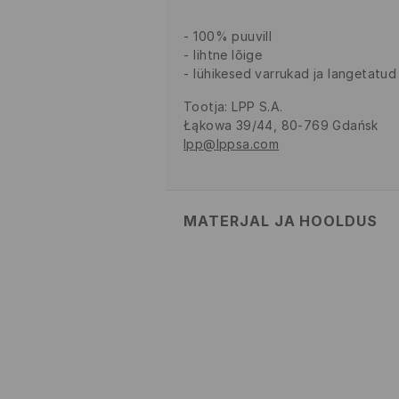
100% puuvill
lihtne lõige
lühikesed varrukad ja langetatud
Tootja
:
LPP S.A.
Łąkowa 39/44, 80-769 Gdańsk
lpp@lppsa.com
MATERJAL JA HOOLDUS
100% PUUVILL