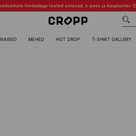
d soodsamate hindadega tooted ootavad, e-poes ja kauplustes 
NAISED
MEHED
HOT DROP
T-SHIRT GALLERY