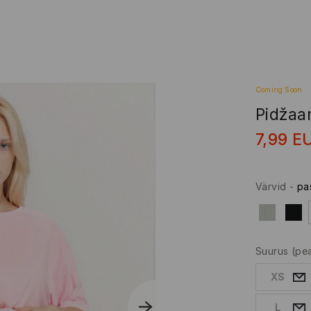
Coming Soon
Pidža
7,99
E
Värvid
-
pa
Suurus
(pe
XS
L