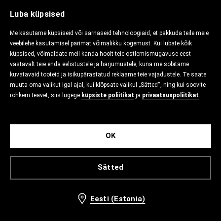
Luba küpsised
Me kasutame küpsiseid või sarnaseid tehnoloogiaid, et pakkuda teile meie
veebilehe kasutamisel parimat võimalikku kogemust. Kui lubate kõik
küpsised, võimaldate meil kanda hoolt teie ostlemismugavuse eest
vastavalt teie enda eelistustele ja harjumustele, kuna me sobitame
kuvatavaid tooteid ja isikupärastatud reklaame teie vajadustele. Te saate
muuta oma valikut igal ajal, kui klõpsate valikul „Sätted“, ning kui soovite
rohkem teavet, siis lugege
küpsiste poliitikat
ja
privaatsuspoliitikat
.
OK
Sätted
Eesti (Estonia)