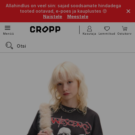
Allahindlus on veel siin: sajad soodsamate hindadega
tooted ootavad, e-poes ja kauplustes 🤑
Naistele
Meestele
Kasutaja
Lemmikud
Ostukorv
Menüü