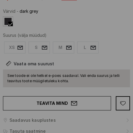
Värvid
-
dark grey
Suurus
(välja müüdud)
XS
S
M
L
Vaata oma suurust
See toode ei ole hetkel e-poes saadaval. Vali enda suurus ja telli
teavitus toote müügiletuleku kohta.
TEAVITA MIND
Saadavus kauplustes
Tasuta saatmine