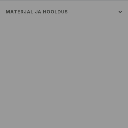
MATERJAL JA HOOLDUS
Pealismaterjal
:
100% PUUVILL
MASINPESU MAKS.TEMP. 30 ° C – KASUTADA VÄGA
ÕRNA PESUPROTSESSI
MITTE VALGENDADA
TRUMMELKUIVATUS KEELATUD
TRIIKIMISE TEMP KUNI 110° C. MITTE AURUTADA
MITTE PUHASTADA KEEMILISELT