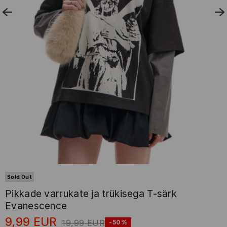
Sold Out
Pikkade varrukate ja trükisega T-särk
Evanescence
9,99
EUR
19,99
EUR
-50%