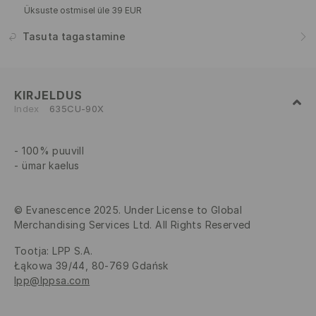
Üksuste ostmisel üle 39 EUR
Tasuta tagastamine
KIRJELDUS
Index
635CU-90X
100% puuvill
ümar kaelus
© Evanescence 2025. Under License to Global
Merchandising Services Ltd. All Rights Reserved
Tootja
:
LPP S.A.
Łąkowa 39/44, 80-769 Gdańsk
lpp@lppsa.com