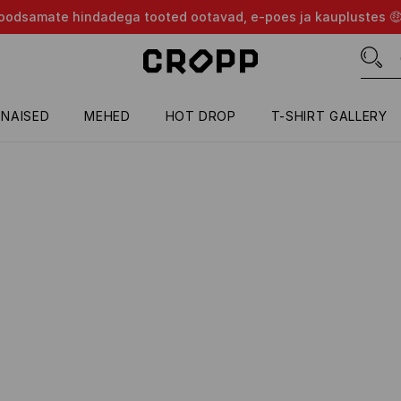
d soodsamate hindadega tooted ootavad, e-poes ja kauplustes 
NAISED
MEHED
HOT DROP
T-SHIRT GALLERY