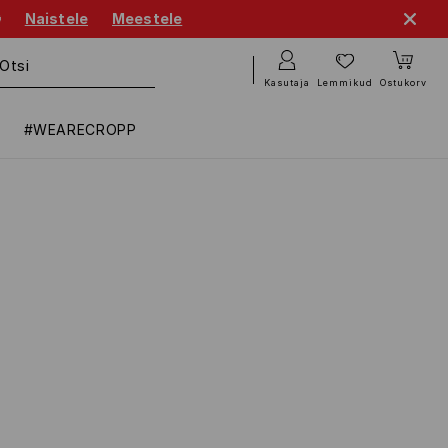

Naistele
Meestele
Kasutaja
Lemmikud
Ostukorv
#WEARECROPP