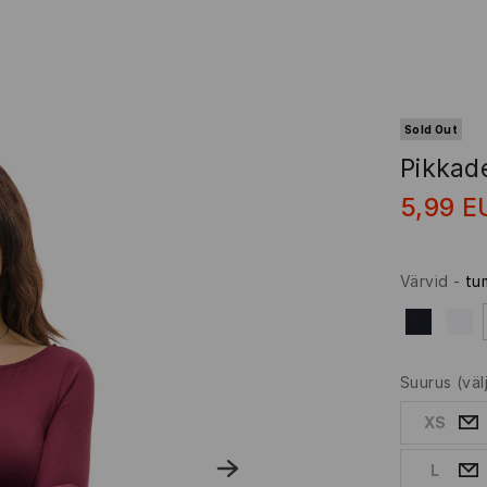
Sold Out
Pikkad
5,99
E
Värvid
-
tu
Suurus
(vä
XS
L