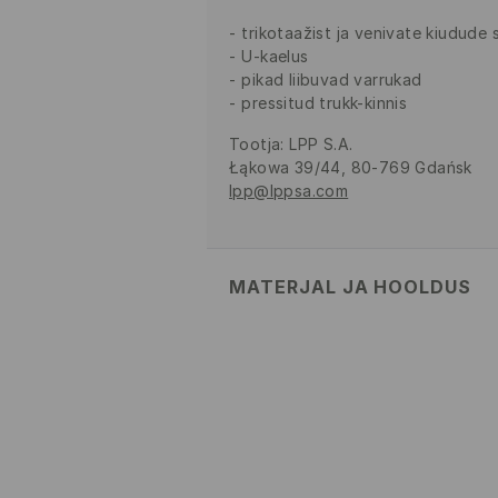
trikotaažist ja venivate kiudude
U-kaelus
pikad liibuvad varrukad
pressitud trukk-kinnis
Tootja
:
LPP S.A.
Łąkowa 39/44, 80-769 Gdańsk
lpp@lppsa.com
MATERJAL JA HOOLDUS
Pealismaterjal
:
93% POLÜAMIID, 
MASINPESU MAKS.TEMP. 30
ÕRNA PESUPROTSESSI
MITTE VALGENDADA