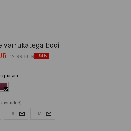
e varrukatega bodi
UR
12,99
EUR
-54%
mepunane
lja müüdud)
S
M