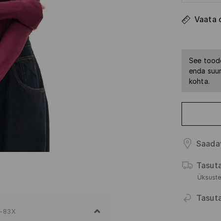
Vaata 
See toode
enda suur
kohta.
Saada
Tasut
Üksuste
Tasut
-83X