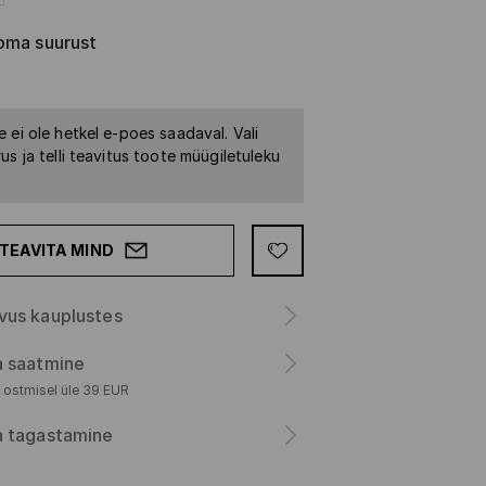
oma suurust
 ei ole hetkel e-poes saadaval. Vali
us ja telli teavitus toote müügiletuleku
TEAVITA MIND
vus kauplustes
a saatmine
 ostmisel üle 39 EUR
a tagastamine