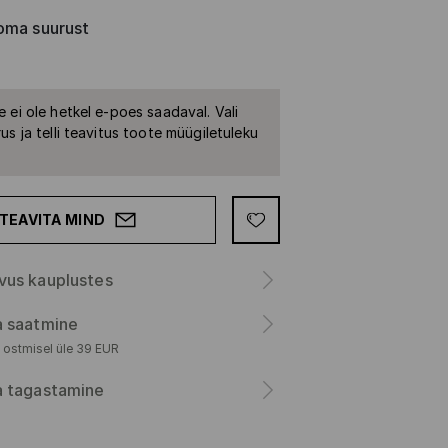
oma suurust
 ei ole hetkel e-poes saadaval. Vali
us ja telli teavitus toote müügiletuleku
TEAVITA MIND
vus kauplustes
a saatmine
 ostmisel üle 39 EUR
a tagastamine