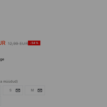
UR
12,99
EUR
-54%
lge
lja müüdud)
S
M