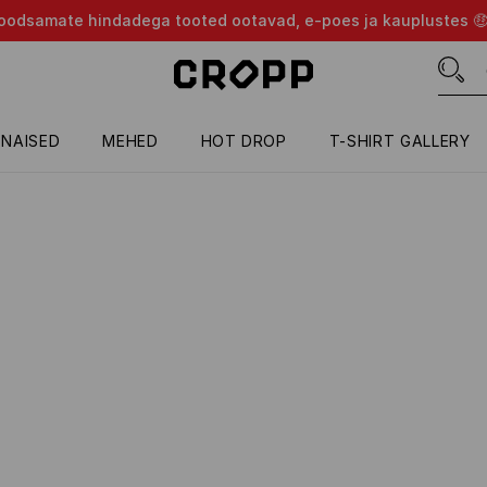
d soodsamate hindadega tooted ootavad, e-poes ja kauplustes 
NAISED
MEHED
HOT DROP
T-SHIRT GALLERY