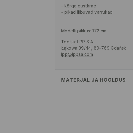
kõrge püstkrae
pikad liibuvad varrukad
Modelli pikkus: 172 cm
Tootja
:
LPP S.A.
Łąkowa 39/44, 80-769 Gdańsk
lpp@lppsa.com
MATERJAL JA HOOLDUS
95% PUUVILL, 5% ELASTAAN