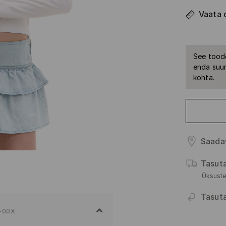
Vaata 
See toode
enda suur
kohta.
Saada
Tasut
Üksuste
Tasut
-00X