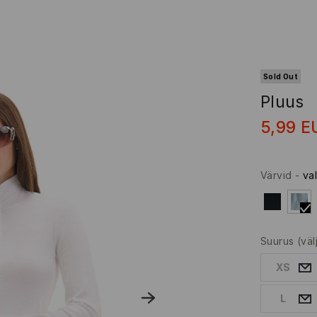
Sold Out
Pluus
5,99
E
Värvid
-
va
Suurus
(vä
XS
L