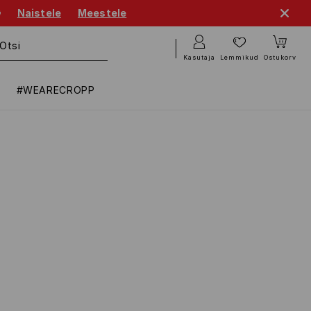

Naistele
Meestele
Kasutaja
Lemmikud
Ostukorv
#WEARECROPP