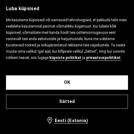
Luba küpsised
Me kasutame küpsiseid või sarnaseid tehnoloogiaid, et pakkuda teile meie
veebilehe kasutamisel parimat võimalikku kogemust. Kui lubate kõik
küpsised, võimaldate meil kanda hoolt teie ostlemismugavuse eest
vastavalt teie enda eelistustele ja harjumustele, kuna me sobitame
kuvatavaid tooteid ja isikupärastatud reklaame teie vajadustele. Te saate
muuta oma valikut igal ajal, kui klõpsate valikul „Sätted“, ning kui soovite
rohkem teavet, siis lugege
küpsiste poliitikat
ja
privaatsuspoliitikat
.
OK
Sätted
Eesti (Estonia)