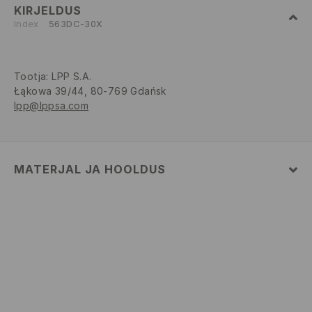
KIRJELDUS
Index
563DC-30X
Tootja
:
LPP S.A.
Łąkowa 39/44, 80-769 Gdańsk
lpp@lppsa.com
MATERJAL JA HOOLDUS
Pealismaterjal
:
100% POLÜPROPEEN
MITTE PESTA
MITTE VALGENDADA