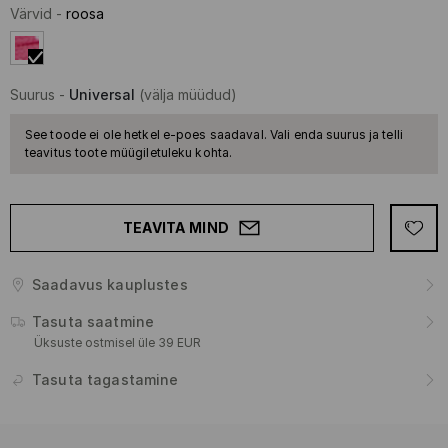
Värvid
-
roosa
Suurus
-
Universal
(välja müüdud)
See toode ei ole hetkel e-poes saadaval. Vali enda suurus ja telli
teavitus toote müügiletuleku kohta.
TEAVITA MIND
Saadavus kauplustes
Tasuta saatmine
Üksuste ostmisel üle 39 EUR
Tasuta tagastamine