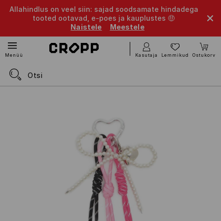
Allahindlus on veel siin: sajad soodsamate hindadega
tooted ootavad, e-poes ja kauplustes 🤑
Naistele
Meestele
Kasutaja
Lemmikud
Ostukorv
Menüü