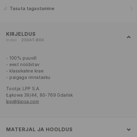
Tasuta tagastamine
KIRJELDUS
Index
230AT-80X
100% puuvill
eest nööbitav
klassikaline krae
paigaga rinnatasku
Tootja
:
LPP S.A.
Łąkowa 39/44, 80-769 Gdańsk
lpp@lppsa.com
MATERJAL JA HOOLDUS