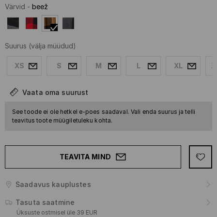
Värvid
-
beež
Suurus
(välja müüdud)
XS
S
M
L
XL
X
Vaata oma suurust
See toode ei ole hetkel e-poes saadaval. Vali enda suurus ja telli
teavitus toote müügiletuleku kohta.
TEAVITA MIND
Saadavus kauplustes
Tasuta saatmine
Üksuste ostmisel üle 39 EUR