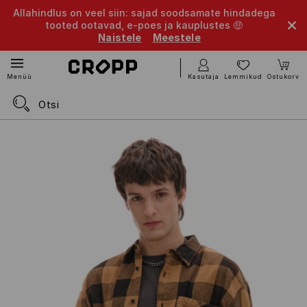
Allahindlus on veel siin: sajad soodsamate hindadega
tooted ootavad, e-poes ja kauplustes 🤑
Naistele
Meestele
Kasutaja
Lemmikud
Ostukorv
Menüü