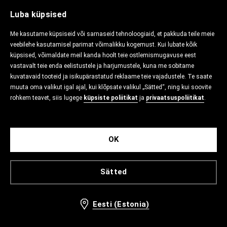
Luba küpsised
Me kasutame küpsiseid või sarnaseid tehnoloogiaid, et pakkuda teile meie
veebilehe kasutamisel parimat võimalikku kogemust. Kui lubate kõik
küpsised, võimaldate meil kanda hoolt teie ostlemismugavuse eest
vastavalt teie enda eelistustele ja harjumustele, kuna me sobitame
kuvatavaid tooteid ja isikupärastatud reklaame teie vajadustele. Te saate
muuta oma valikut igal ajal, kui klõpsate valikul „Sätted“, ning kui soovite
rohkem teavet, siis lugege
küpsiste poliitikat
ja
privaatsuspoliitikat
.
OK
Sätted
Eesti (Estonia)