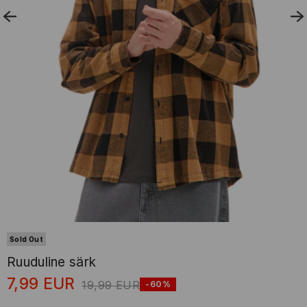
Sold Out
Ruuduline särk
7,99
EUR
19,99
EUR
-60%