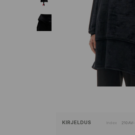
KIRJELDUS
Index
210AV