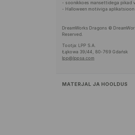
soonikkoes mansettidega pikad 
Halloween motiiviga aplikatsioon
DreamWorks Dragons © DreamWorks
Reserved.
Tootja
:
LPP S.A.
Łąkowa 39/44, 80-769 Gdańsk
lpp@lppsa.com
MATERJAL JA HOOLDUS
Pealismaterjal
:
100% POLÜESTER
MASINPESU MAKS.TEMP. 30 
MITTE VALGENDADA