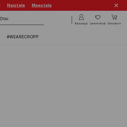

Naistele
Meestele
Kasutaja
Lemmikud
Ostukorv
#WEARECROPP