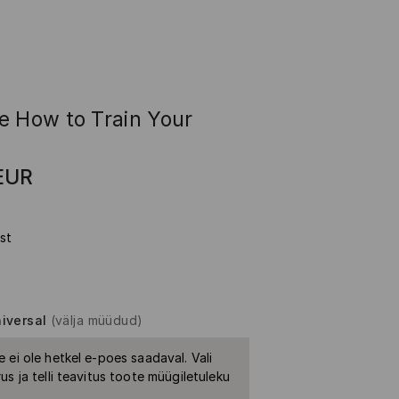
e How to Train Your
n
EUR
st
iversal
(välja müüdud)
 ei ole hetkel e-poes saadaval. Vali
us ja telli teavitus toote müügiletuleku