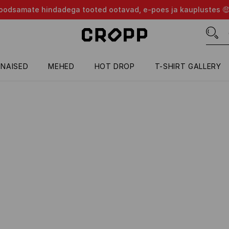
d soodsamate hindadega tooted ootavad, e-poes ja kauplustes 
NAISED
MEHED
HOT DROP
T-SHIRT GALLERY