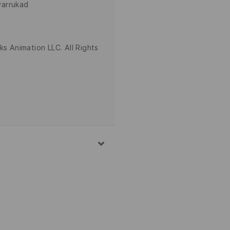
varrukad
 Animation LLC. All Rights
° C – TAVAPESU