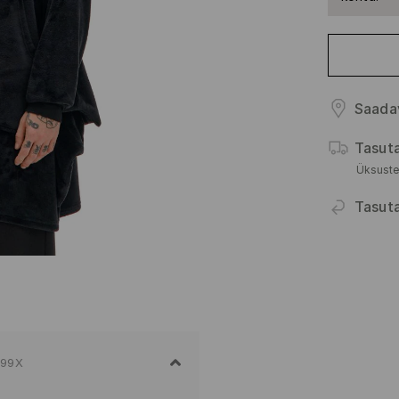
Saada
Tasut
Üksuste
Tasut
-99X