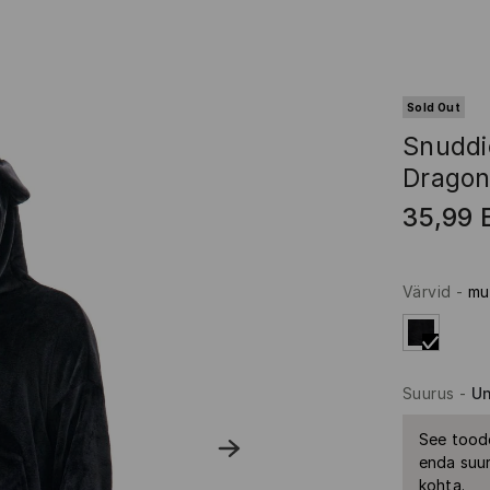
Sold Out
Snuddi
Drago
35,99
Värvid
-
mu
Suurus
-
Un
See toode
enda suur
kohta.