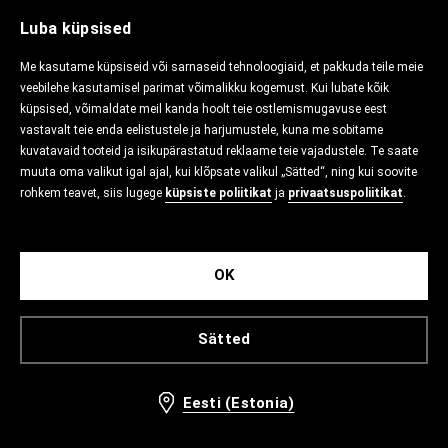
Luba küpsised
Me kasutame küpsiseid või sarnaseid tehnoloogiaid, et pakkuda teile meie
veebilehe kasutamisel parimat võimalikku kogemust. Kui lubate kõik
küpsised, võimaldate meil kanda hoolt teie ostlemismugavuse eest
vastavalt teie enda eelistustele ja harjumustele, kuna me sobitame
kuvatavaid tooteid ja isikupärastatud reklaame teie vajadustele. Te saate
muuta oma valikut igal ajal, kui klõpsate valikul „Sätted“, ning kui soovite
rohkem teavet, siis lugege
küpsiste poliitikat
ja
privaatsuspoliitikat
.
OK
Sätted
Eesti (Estonia)