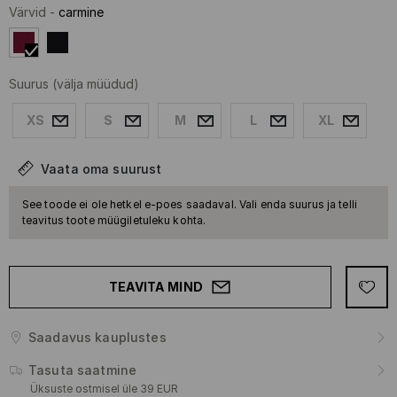
Värvid
-
carmine
Suurus
(välja müüdud)
XS
S
M
L
XL
Vaata oma suurust
See toode ei ole hetkel e-poes saadaval. Vali enda suurus ja telli
teavitus toote müügiletuleku kohta.
TEAVITA MIND
Saadavus kauplustes
Tasuta saatmine
Üksuste ostmisel üle 39 EUR