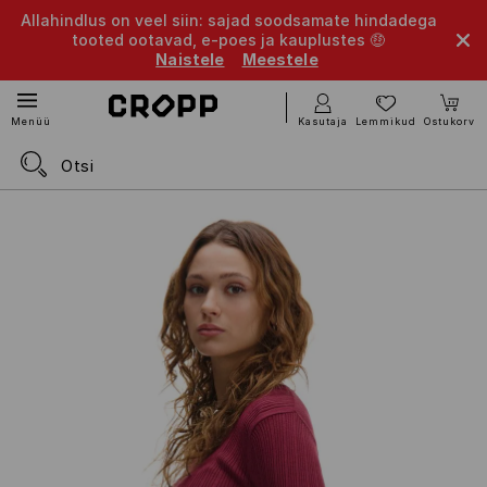
Allahindlus on veel siin: sajad soodsamate hindadega
tooted ootavad, e-poes ja kauplustes 🤑
Naistele
Meestele
Kasutaja
Lemmikud
Ostukorv
Menüü