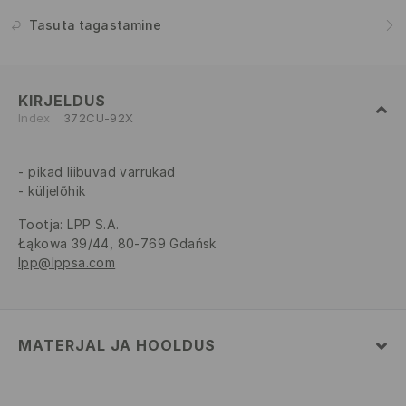
Tasuta tagastamine
KIRJELDUS
Index
372CU-92X
pikad liibuvad varrukad
küljelõhik
Tootja
:
LPP S.A.
Łąkowa 39/44, 80-769 Gdańsk
lpp@lppsa.com
MATERJAL JA HOOLDUS