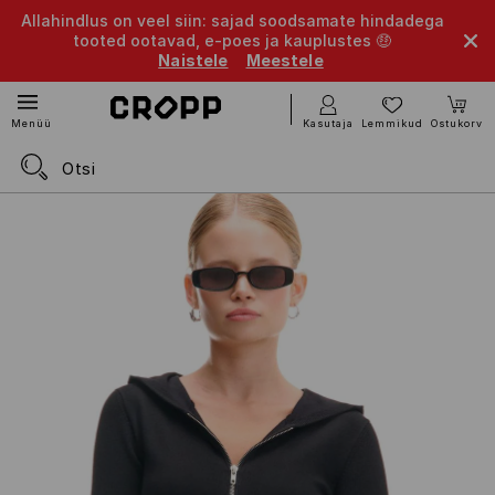
Allahindlus on veel siin: sajad soodsamate hindadega
tooted ootavad, e-poes ja kauplustes 🤑
Naistele
Meestele
Kasutaja
Lemmikud
Ostukorv
Menüü