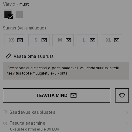
Värvid
-
must
Suurus
(välja müüdud)
XS
S
M
L
XL
Vaata oma suurust
See toode ei ole hetkel e-poes saadaval. Vali enda suurus ja telli
teavitus toote müügiletuleku kohta.
TEAVITA MIND
Saadavus kauplustes
Tasuta saatmine
Üksuste ostmisel üle 39 EUR