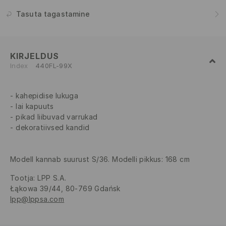
Tasuta tagastamine
KIRJELDUS
Index
440FL-99X
kahepidise lukuga
lai kapuuts
pikad liibuvad varrukad
dekoratiivsed kandid
Modell kannab suurust S/36. Modelli pikkus: 168 cm
Tootja
:
LPP S.A.
Łąkowa 39/44, 80-769 Gdańsk
lpp@lppsa.com