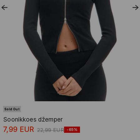
Sold Out
Soonikkoes džemper
7,99
EUR
22,99
EUR
-65%