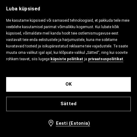
Luba küpsised
Me kasutame küpsiseid või sarnaseid tehnoloogiaid, et pakkuda teile meie
veebilehe kasutamisel parimat võimalikku kogemust. Kui lubate kõik
küpsised, võimaldate meil kanda hoolt teie ostlemismugavuse eest
vastavalt teie enda eelistustele ja harjumustele, kuna me sobitame
kuvatavaid tooteid ja isikupärastatud reklaame teie vajadustele. Te saate
muuta oma valikut igal ajal, kui klõpsate valikul „Sätted“, ning kui soovite
rohkem teavet, siis lugege
küpsiste poliitikat
ja
privaatsuspoliitikat
.
OK
Sätted
Eesti (Estonia)