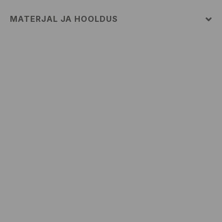
MATERJAL JA HOOLDUS
70% VISKOOS, 30% POLÜAMIID