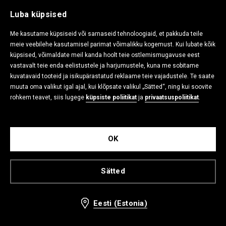
-23%
Luba küpsised
Me kasutame küpsiseid või sarnaseid tehnoloogiaid, et pakkuda teile
meie veebilehe kasutamisel parimat võimalikku kogemust. Kui lubate kõik
küpsised, võimaldate meil kanda hoolt teie ostlemismugavuse eest
vastavalt teie enda eelistustele ja harjumustele, kuna me sobitame
kuvatavaid tooteid ja isikupärastatud reklaame teie vajadustele. Te saate
muuta oma valikut igal ajal, kui klõpsate valikul „Sätted“, ning kui soovite
rohkem teavet, siis lugege
küpsiste poliitikat
ja
privaatsuspoliitikat
.
OK
Sandaalid
Sandaalid
12,99 EUR
9,99 EUR
12,99 EUR
Sätted
Low in stock
Eesti (Estonia)
-54%