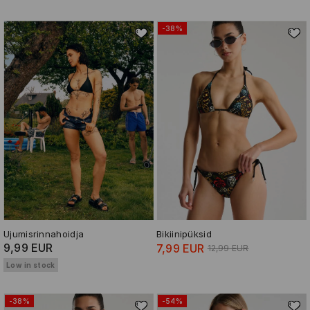
-38%
Ujumisrinnahoidja
Bikiinipüksid
9,99 EUR
7,99 EUR
12,99 EUR
Low in stock
-38%
-54%