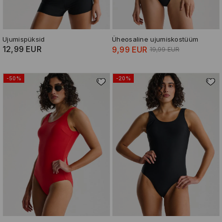
Ujumispüksid
Üheosaline ujumiskostüüm
12,99 EUR
9,99 EUR
19,99 EUR
-50%
-20%