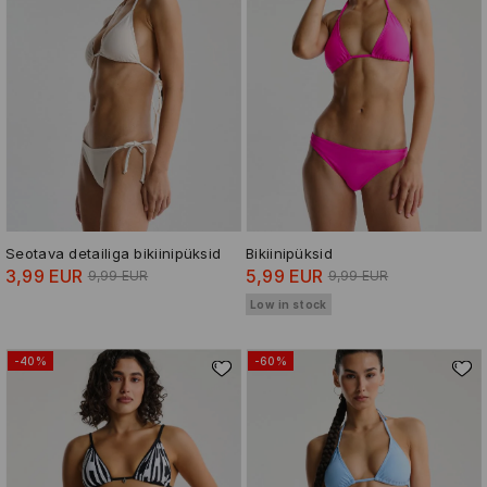
Seotava detailiga bikiinipüksid
Bikiinipüksid
3,99 EUR
5,99 EUR
9,99 EUR
9,99 EUR
Low in stock
-40%
-60%