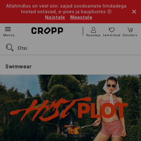
Allahindlus on veel siin: sajad soodsamate hindadega
tooted ootavad, e-poes ja kauplustes 🤑
Naistele
Meestele
Kasutaja
Lemmikud
Ostukorv
Menüü
Swimwear