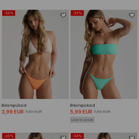
-50%
-25%
Bikiinipüksid
Bikiinipüksid
3,99 EUR
5,99 EUR
7,99 EUR
7,99 EUR
Low in stock
-25%
-54%