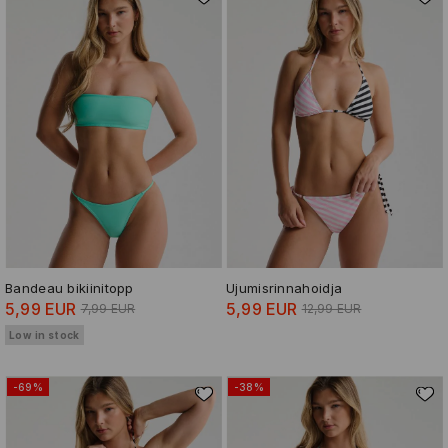
Bandeau bikiinitopp
Ujumisrinnahoidja
5,99 EUR
5,99 EUR
7,99 EUR
12,99 EUR
Low in stock
-69%
-38%