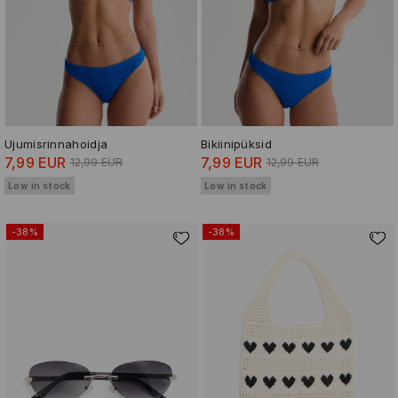
Ujumisrinnahoidja
Bikiinipüksid
7,99 EUR
7,99 EUR
12,99 EUR
12,99 EUR
Low in stock
Low in stock
-38%
-38%