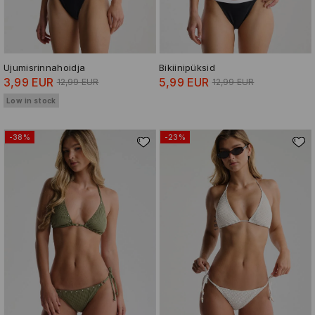
Ujumisrinnahoidja
Bikiinipüksid
3,99 EUR
5,99 EUR
12,99 EUR
12,99 EUR
Low in stock
-38%
-23%