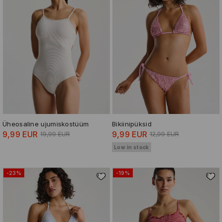
Üheosaline ujumiskostüüm
Bikiinipüksid
9,99 EUR
9,99 EUR
19,99 EUR
12,99 EUR
Low in stock
-23%
-19%