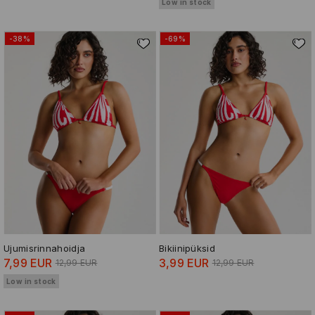
Low in stock
-38%
-69%
Ujumisrinnahoidja
Bikiinipüksid
7,99 EUR
3,99 EUR
12,99 EUR
12,99 EUR
Low in stock