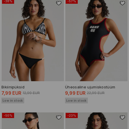
-38%
-57%
Bikiinipüksid
Üheosaline ujumiskostüüm
7,99 EUR
9,99 EUR
12,99 EUR
22,99 EUR
Low in stock
Low in stock
-50%
-23%