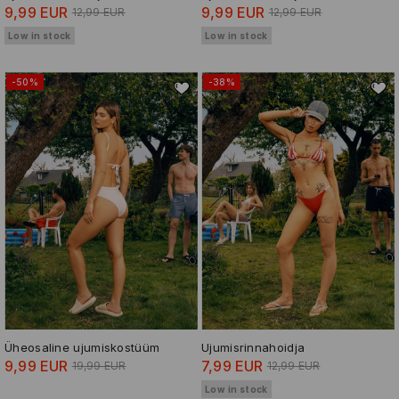
9,99 EUR
9,99 EUR
12,99 EUR
12,99 EUR
Low in stock
Low in stock
-50%
-38%
Üheosaline ujumiskostüüm
Ujumisrinnahoidja
9,99 EUR
7,99 EUR
19,99 EUR
12,99 EUR
Low in stock