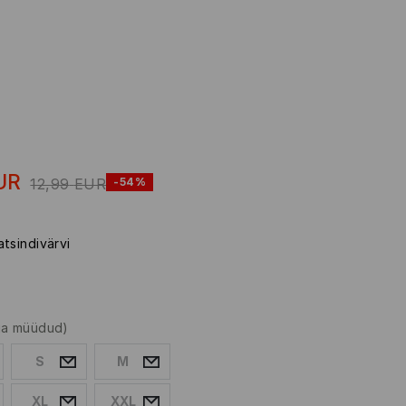
UR
12,99
EUR
-54%
atsindivärvi
lja müüdud)
S
M
XL
XXL