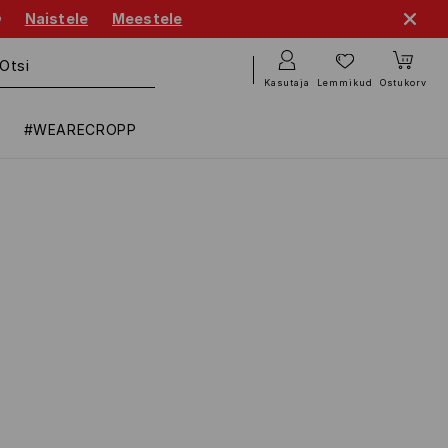

Naistele
Meestele
Kasutaja
Lemmikud
Ostukorv
#WEARECROPP