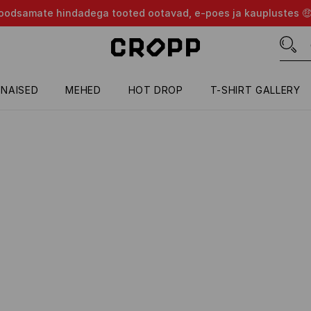
d soodsamate hindadega tooted ootavad, e-poes ja kauplustes 
NAISED
MEHED
HOT DROP
T-SHIRT GALLERY