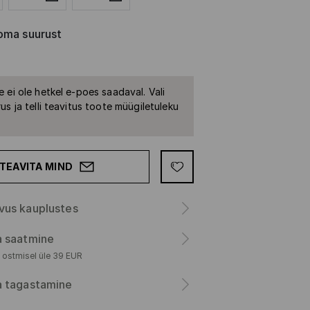
oma suurust
 ei ole hetkel e-poes saadaval. Vali
us ja telli teavitus toote müügiletuleku
TEAVITA MIND
vus kauplustes
a saatmine
 ostmisel üle 39 EUR
a tagastamine