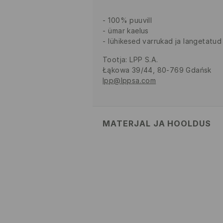
100% puuvill
ümar kaelus
lühikesed varrukad ja langetatud
Tootja
:
LPP S.A.
Łąkowa 39/44, 80-769 Gdańsk
lpp@lppsa.com
MATERJAL JA HOOLDUS
Pealismaterjal
:
100% PUUVILL
MITTE PESTA
MITTE VALGENDADA
TRUMMELKUIVATUS KEELA