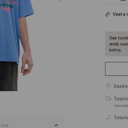
Vaata 
See toode
enda suur
kohta.
Saada
Tasut
Üksuste
Tasut
-54X