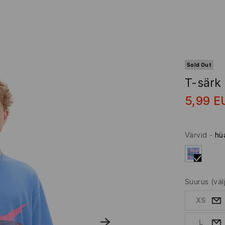
Sold Out
T-särk
5,99
E
Värvid
-
hü
Suurus
(vä
XS
L