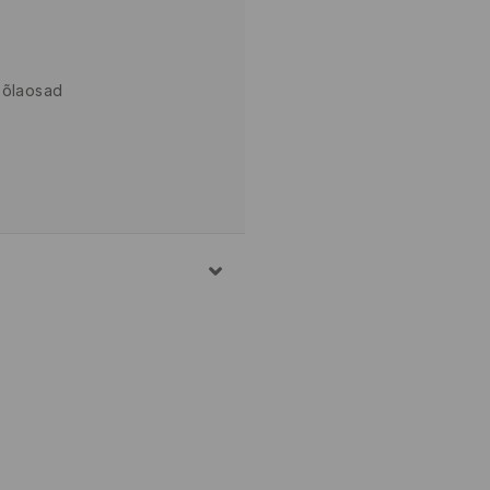
 õlaosad
TUD