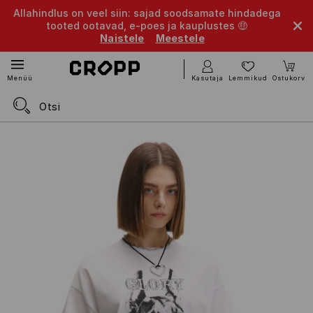
Allahindlus on veel siin: sajad soodsamate hindadega
tooted ootavad, e-poes ja kauplustes 🤑
Naistele
Meestele
Kasutaja
Lemmikud
Ostukorv
Menüü