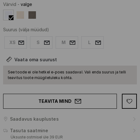
Värvid
-
valge
Suurus
(välja müüdud)
XS
S
M
L
Vaata oma suurust
See toode ei ole hetkel e-poes saadaval. Vali enda suurus ja telli
teavitus toote müügiletuleku kohta.
TEAVITA MIND
Saadavus kauplustes
Tasuta saatmine
Üksuste ostmisel üle 39 EUR