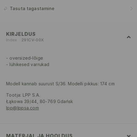
Tasuta tagastamine
KIRJELDUS
Index
291CV-00X
oversized-lõige
lühikesed varrukad
Modell kannab suurust S/36. Modelli pikkus: 174 cm
Tootja
:
LPP S.A.
Łąkowa 39/44, 80-769 Gdańsk
lpp@lppsa.com
MATERJAL JA HOOLDUS