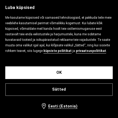
Luba küpsised
Me kasutame küpsiseid või sarnaseid tehnoloogiaid, et pakkuda teile meie
veebilehe kasutamisel parimat võimalikku kogemust. Kui lubate kõik
küpsised, võimaldate meil kanda hoolt teie ostlemismugavuse eest
vastavalt teie enda eelistustele ja harjumustele, kuna me sobitame
kuvatavaid tooteid ja isikupärastatud reklaame teie vajadustele. Te saate
muuta oma valikut igal ajal, kui klõpsate valikul „Sätted“, ning kui soovite
rohkem teavet, siis lugege
küpsiste poliitikat
ja
privaatsuspoliitikat
.
OK
Sätted
Eesti (Estonia)