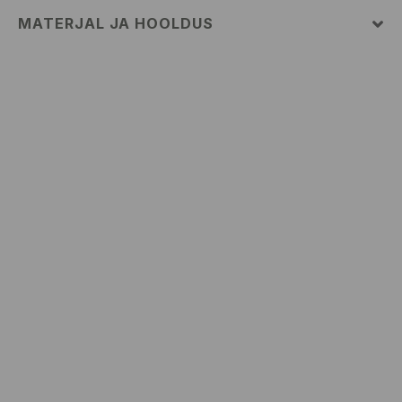
MATERJAL JA HOOLDUS
Pealismaterjal
:
100.0% PUUVILL
MASINPESU MAKS.TEMP. 30 ° C – KASUTADA VÄGA
ÕRNA PESUPROTSESSI
MITTE VALGENDADA
TRUMMELKUIVATUS KEELATUD
TRIIKIMISE TEMP KUNI 110° C. MITTE AURUTADA
MITTE PUHASTADA KEEMILISELT