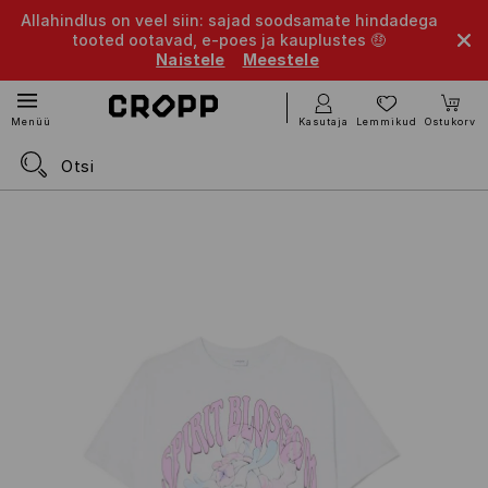
Allahindlus on veel siin: sajad soodsamate hindadega
tooted ootavad, e-poes ja kauplustes 🤑
Naistele
Meestele
Kasutaja
Lemmikud
Ostukorv
Menüü