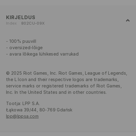
KIRJELDUS
Index
802CU-09X
100% puuvill
oversized-lõige
avara lõikega lühikesed varrukad
© 2025 Riot Games, Inc. Riot Games, League of Legends,
the L Icon and their respective logos are trademarks,
service marks or registered trademarks of Riot Games,
Inc. In the United States and in other countries.
Tootja
:
LPP S.A.
Łąkowa 39/44, 80-769 Gdańsk
lpp@lppsa.com