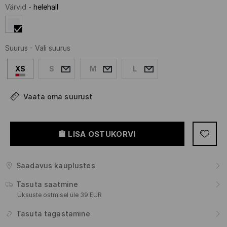
Värvid
-
helehall
Suurus
-
Vali suurus
XS
S
M
L
Vaata oma suurust
LISA OSTUKORVI
Saadavus kauplustes
Tasuta saatmine
Üksuste ostmisel üle 39 EUR
Tasuta tagastamine