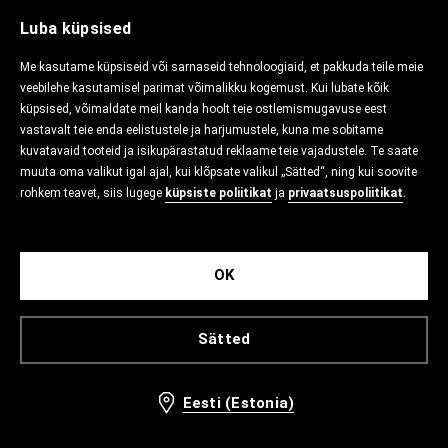
Luba küpsised
Me kasutame küpsiseid või sarnaseid tehnoloogiaid, et pakkuda teile meie
veebilehe kasutamisel parimat võimalikku kogemust. Kui lubate kõik
küpsised, võimaldate meil kanda hoolt teie ostlemismugavuse eest
vastavalt teie enda eelistustele ja harjumustele, kuna me sobitame
kuvatavaid tooteid ja isikupärastatud reklaame teie vajadustele. Te saate
muuta oma valikut igal ajal, kui klõpsate valikul „Sätted“, ning kui soovite
rohkem teavet, siis lugege
küpsiste poliitikat
ja
privaatsuspoliitikat
.
OK
Sätted
Eesti (Estonia)