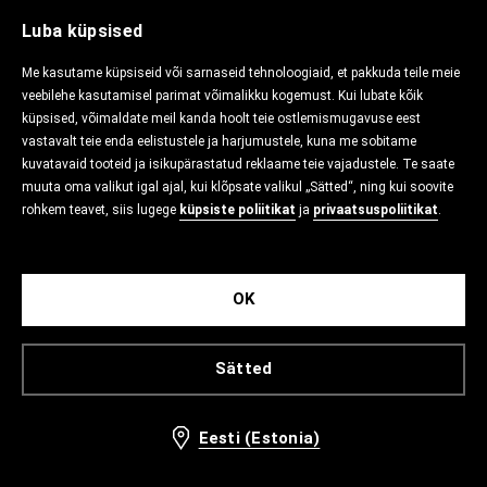
Luba küpsised
Me kasutame küpsiseid või sarnaseid tehnoloogiaid, et pakkuda teile meie
veebilehe kasutamisel parimat võimalikku kogemust. Kui lubate kõik
küpsised, võimaldate meil kanda hoolt teie ostlemismugavuse eest
vastavalt teie enda eelistustele ja harjumustele, kuna me sobitame
kuvatavaid tooteid ja isikupärastatud reklaame teie vajadustele. Te saate
muuta oma valikut igal ajal, kui klõpsate valikul „Sätted“, ning kui soovite
rohkem teavet, siis lugege
küpsiste poliitikat
ja
privaatsuspoliitikat
.
OK
Sätted
Eesti (Estonia)