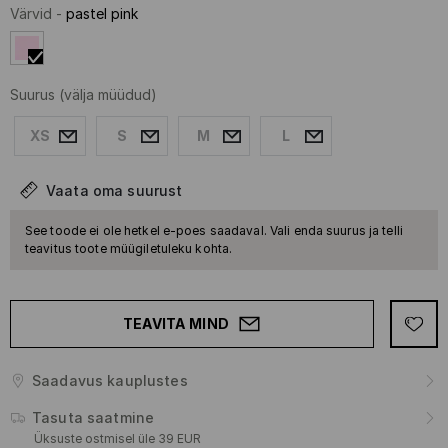
Värvid
-
pastel pink
Suurus
(välja müüdud)
XS
S
M
L
Vaata oma suurust
See toode ei ole hetkel e-poes saadaval. Vali enda suurus ja telli
teavitus toote müügiletuleku kohta.
TEAVITA MIND
Saadavus kauplustes
Tasuta saatmine
Üksuste ostmisel üle 39 EUR