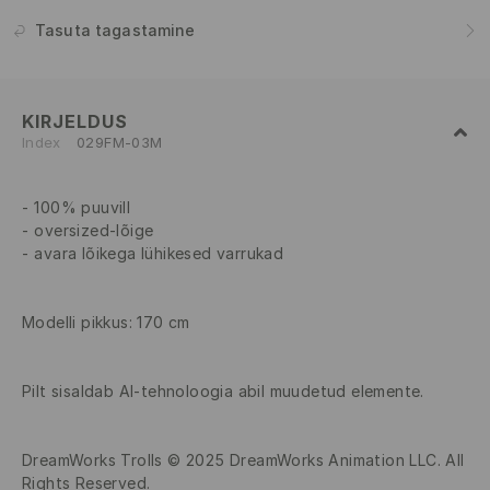
Tasuta tagastamine
KIRJELDUS
Index
029FM-03M
100% puuvill
oversized-lõige
avara lõikega lühikesed varrukad
Modelli pikkus: 170 cm
Pilt sisaldab AI-tehnoloogia abil muudetud elemente.
DreamWorks Trolls © 2025 DreamWorks Animation LLC. All
Rights Reserved.