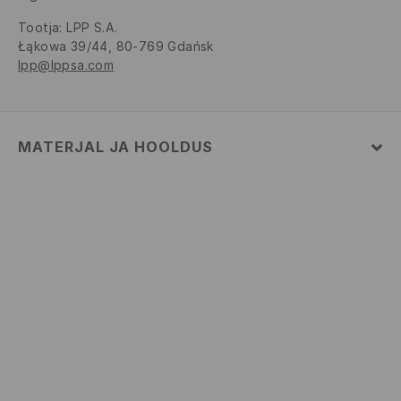
Tootja
:
LPP S.A.
Łąkowa 39/44, 80-769 Gdańsk
lpp@lppsa.com
MATERJAL JA HOOLDUS
Pealismaterjal
:
100% PUUVILL
MASINPESU MAKS.TEMP. 30 ° C – KASUTADA VÄGA
ÕRNA PESUPROTSESSI
MITTE VALGENDADA
TRUMMELKUIVATUS KEELATUD
TRIIKIMISE TEMP KUNI 110° C. MITTE AURUTADA