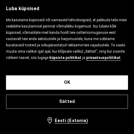
Luba küpsised
Me kasutame küpsiseid või sarnaseid tehnoloogiaid, et pakkuda teile meie
veebilehe kasutamisel parimat võimalikku kogemust. Kui lubate kõik
küpsised, võimaldate meil kanda hoolt teie ostlemismugavuse eest
vastavalt teie enda eelistustele ja harjumustele, kuna me sobitame
kuvatavaid tooteid ja isikupärastatud reklaame teie vajadustele. Te saate
muuta oma valikut igal ajal, kui klõpsate valikul „Sätted“, ning kui soovite
rohkem teavet, siis lugege
küpsiste poliitikat
ja
privaatsuspoliitikat
.
OK
Sätted
Eesti (Estonia)