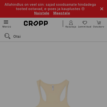
Allahindlus on veel siin: sajad soodsamate hindadega
tooted ootavad, e-poes ja kauplustes 🤑
Naistele
Meestele
Kasutaja
Lemmikud
Ostukorv
Menüü