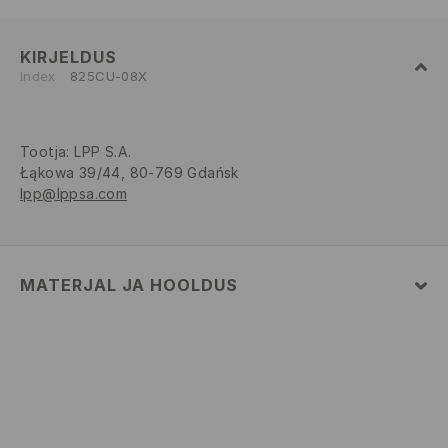
KIRJELDUS
Index
825CU-08X
Tootja
:
LPP S.A.
Łąkowa 39/44, 80-769 Gdańsk
lpp@lppsa.com
MATERJAL JA HOOLDUS
Pealismaterjal
:
95% PUUVILL, 5% ELASTAAN
MASINPESU MAKS.TEMP. 30 ° C – KASUTADA VÄGA
ÕRNA PESUPROTSESSI