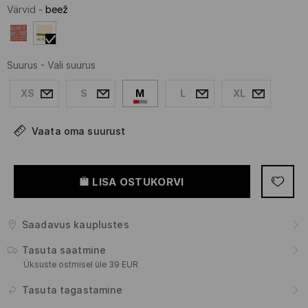
Värvid
-
beež
Suurus
-
Vali suurus
XS
S
M
L
XL
Vaata oma suurust
LISA OSTUKORVI
Saadavus kauplustes
Tasuta saatmine
Üksuste ostmisel üle 39 EUR
Tasuta tagastamine