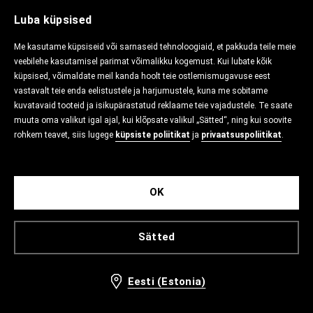
Luba küpsised
Me kasutame küpsiseid või sarnaseid tehnoloogiaid, et pakkuda teile meie
veebilehe kasutamisel parimat võimalikku kogemust. Kui lubate kõik
küpsised, võimaldate meil kanda hoolt teie ostlemismugavuse eest
vastavalt teie enda eelistustele ja harjumustele, kuna me sobitame
kuvatavaid tooteid ja isikupärastatud reklaame teie vajadustele. Te saate
muuta oma valikut igal ajal, kui klõpsate valikul „Sätted“, ning kui soovite
rohkem teavet, siis lugege
küpsiste poliitikat
ja
privaatsuspoliitikat
.
OK
Sätted
Eesti (Estonia)