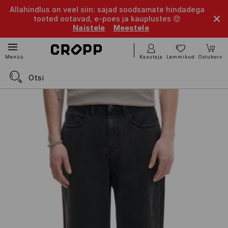
Allahindlus on veel siin: sajad soodsamate hindadega
tooted ootavad, e-poes ja kauplustes 🤑
Naistele
Meestele
Kasutaja
Lemmikud
Ostukorv
Menüü