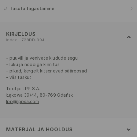
Tasuta tagastamine
KIRJELDUS
Index
728DD-99J
puuvill ja venivate kiudude segu
luku ja nööbiga kinnitus
pikad, kergelt kitsenevad sääreosad
viis taskut
Tootja
:
LPP S.A.
Łąkowa 39/44, 80-769 Gdańsk
lpp@lppsa.com
MATERJAL JA HOOLDUS