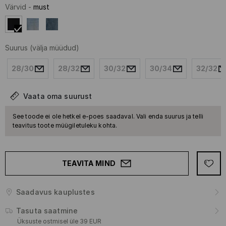
Värvid
-
must
Suurus
(välja müüdud)
28/30
28/32
30/32
30/34
32/32
Vaata oma suurust
See toode ei ole hetkel e-poes saadaval. Vali enda suurus ja telli
teavitus toote müügiletuleku kohta.
TEAVITA MIND
Saadavus kauplustes
Tasuta saatmine
Üksuste ostmisel üle 39 EUR