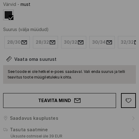
Värvid
-
must
Suurus
(välja müüdud)
28/30
28/32
30/32
30/34
32/32
Vaata oma suurust
See toode ei ole hetkel e-poes saadaval. Vali enda suurus ja telli
teavitus toote müügiletuleku kohta.
TEAVITA MIND
Saadavus kauplustes
Tasuta saatmine
Üksuste ostmisel üle 39 EUR