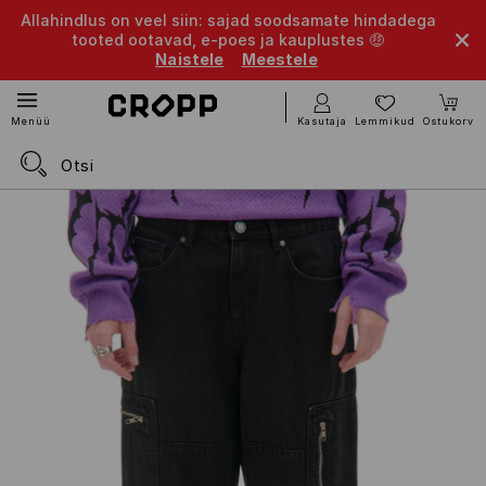
Allahindlus on veel siin: sajad soodsamate hindadega
tooted ootavad, e-poes ja kauplustes 🤑
Naistele
Meestele
Kasutaja
Lemmikud
Ostukorv
Menüü