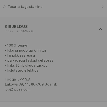
Tasuta tagastamine
KIRJELDUS
Index
900AS-99J
100% puuvill
luku ja nööbiga kinnitus
lai pikk sääreosa
paikadega taskud seljaosas
kaks tõmblukuga taskut
kulutatud efektiga
Tootja
:
LPP S.A.
Łąkowa 39/44, 80-769 Gdańsk
lpp@lppsa.com