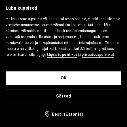
Luba küpsised
Me kasutame küpsiseid või sarnaseid tehnoloogiaid, et pakkuda teile meie
veebilehe kasutamisel parimat võimalikku kogemust. Kui lubate kõik
küpsised, võimaldate meil kanda hoolt teie ostlemismugavuse eest
vastavalt teie enda eelistustele ja harjumustele, kuna me sobitame
kuvatavaid tooteid ja isikupärastatud reklaame teie vajadustele. Te saate
muuta oma valikut igal ajal, kui klõpsate valikul „Sätted“, ning kui soovite
rohkem teavet, siis lugege
küpsiste poliitikat
ja
privaatsuspoliitikat
.
OK
Sätted
Eesti (Estonia)