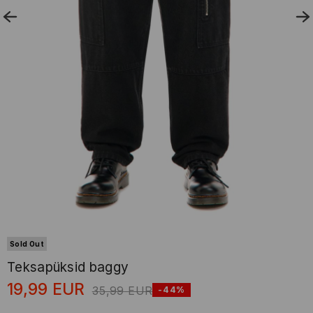
Sold Out
Teksapüksid baggy
19,99
EUR
35,99
EUR
-44%