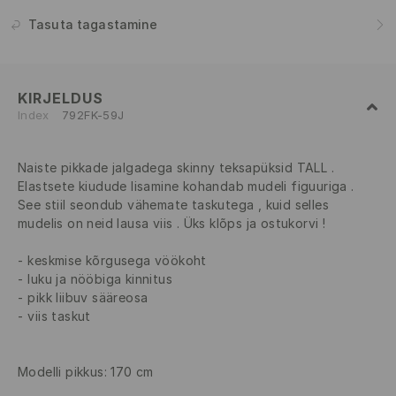
Tasuta tagastamine
KIRJELDUS
Index
792FK-59J
Naiste pikkade jalgadega skinny teksapüksid TALL .
Elastsete kiudude lisamine kohandab mudeli figuuriga .
See stiil seondub vähemate taskutega , kuid selles
mudelis on neid lausa viis . Üks klõps ja ostukorvi !
keskmise kõrgusega vöökoht
luku ja nööbiga kinnitus
pikk liibuv sääreosa
viis taskut
Modelli pikkus: 170 cm