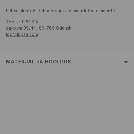
Pilt sisaldab AI-tehnoloogia abil muudetud elemente.
Tootja
:
LPP S.A.
Łąkowa 39/44, 80-769 Gdańsk
lpp@lppsa.com
MATERJAL JA HOOLDUS
Pealismaterjal
:
69% PUUVILL, 27% POLÜESTER, 4%
ELASTAAN
MASINPESU MAKS.TEMP. 30 ° C – ÕRNPESU
MITTE VALGENDADA
TRUMMELKUIVATUS KEELATUD