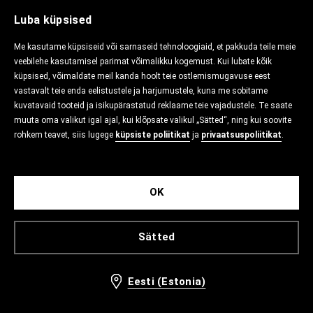
Luba küpsised
Me kasutame küpsiseid või sarnaseid tehnoloogiaid, et pakkuda teile meie
veebilehe kasutamisel parimat võimalikku kogemust. Kui lubate kõik
küpsised, võimaldate meil kanda hoolt teie ostlemismugavuse eest
vastavalt teie enda eelistustele ja harjumustele, kuna me sobitame
kuvatavaid tooteid ja isikupärastatud reklaame teie vajadustele. Te saate
muuta oma valikut igal ajal, kui klõpsate valikul „Sätted“, ning kui soovite
rohkem teavet, siis lugege
küpsiste poliitikat
ja
privaatsuspoliitikat
.
OK
Sätted
Eesti (Estonia)