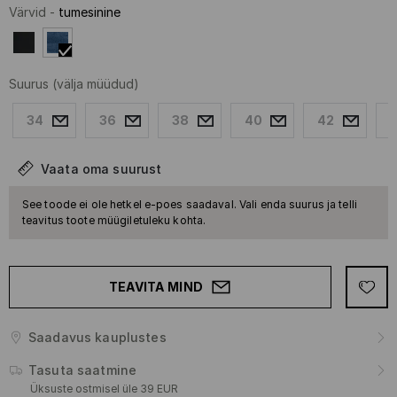
Värvid
-
tumesinine
Suurus
(välja müüdud)
34
36
38
40
42
Vaata oma suurust
See toode ei ole hetkel e-poes saadaval. Vali enda suurus ja telli
teavitus toote müügiletuleku kohta.
TEAVITA MIND
Saadavus kauplustes
Tasuta saatmine
Üksuste ostmisel üle 39 EUR