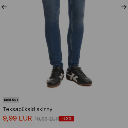
Sold Out
Teksapüksid skinny
9,99
EUR
19,99
EUR
-50%