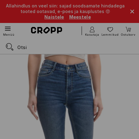
Allahindlus on veel siin: sajad soodsamate hindadega
tooted ootavad, e-poes ja kauplustes 🤑
Naistele
Meestele
Kasutaja
Lemmikud
Ostukorv
Menüü