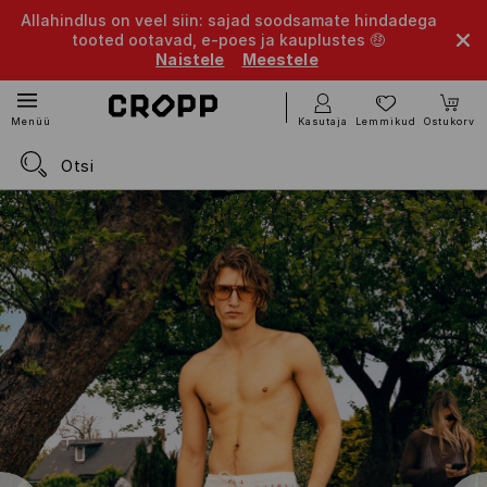
Allahindlus on veel siin: sajad soodsamate hindadega
tooted ootavad, e-poes ja kauplustes 🤑
Naistele
Meestele
Kasutaja
Lemmikud
Ostukorv
Menüü