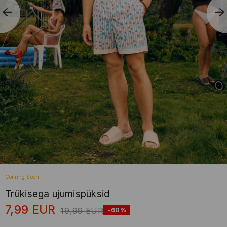
Coming Soon
Trükisega ujumispüksid
7,99
EUR
19,99
EUR
-60%