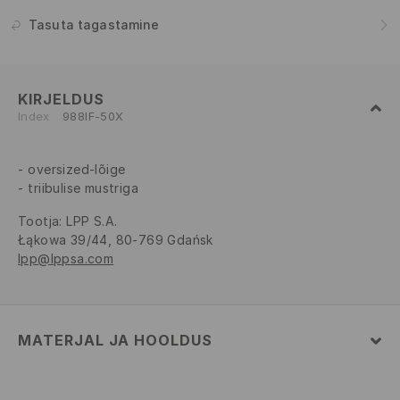
Tasuta tagastamine
KIRJELDUS
Index
988IF-50X
oversized-lõige
triibulise mustriga
Tootja
:
LPP S.A.
Łąkowa 39/44, 80-769 Gdańsk
lpp@lppsa.com
MATERJAL JA HOOLDUS
100% POLÜESTER