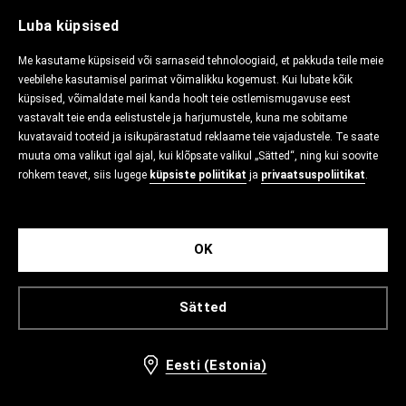
Luba küpsised
Me kasutame küpsiseid või sarnaseid tehnoloogiaid, et pakkuda teile meie
veebilehe kasutamisel parimat võimalikku kogemust. Kui lubate kõik
küpsised, võimaldate meil kanda hoolt teie ostlemismugavuse eest
vastavalt teie enda eelistustele ja harjumustele, kuna me sobitame
kuvatavaid tooteid ja isikupärastatud reklaame teie vajadustele. Te saate
muuta oma valikut igal ajal, kui klõpsate valikul „Sätted“, ning kui soovite
rohkem teavet, siis lugege
küpsiste poliitikat
ja
privaatsuspoliitikat
.
OK
Sätted
Eesti (Estonia)