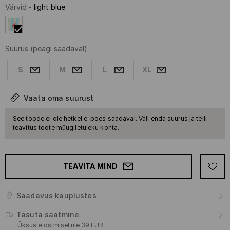
Värvid
-
light blue
Suurus
(peagi saadaval)
S
M
L
XL
Vaata oma suurust
See toode ei ole hetkel e-poes saadaval. Vali enda suurus ja telli
teavitus toote müügiletuleku kohta.
TEAVITA MIND
Saadavus kauplustes
Tasuta saatmine
Üksuste ostmisel üle 39 EUR