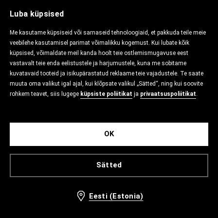
Luba küpsised
Me kasutame küpsiseid või sarnaseid tehnoloogiaid, et pakkuda teile meie
veebilehe kasutamisel parimat võimalikku kogemust. Kui lubate kõik
küpsised, võimaldate meil kanda hoolt teie ostlemismugavuse eest
vastavalt teie enda eelistustele ja harjumustele, kuna me sobitame
kuvatavaid tooteid ja isikupärastatud reklaame teie vajadustele. Te saate
muuta oma valikut igal ajal, kui klõpsate valikul „Sätted“, ning kui soovite
rohkem teavet, siis lugege
küpsiste poliitikat
ja
privaatsuspoliitikat
.
OK
Sätted
Eesti (Estonia)