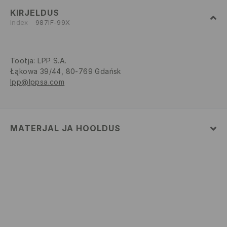
KIRJELDUS
Index
987IF-99X
Tootja
:
LPP S.A.
Łąkowa 39/44, 80-769 Gdańsk
lpp@lppsa.com
MATERJAL JA HOOLDUS
100% POLÜESTER