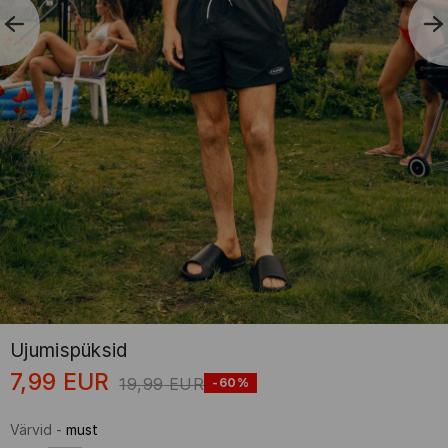
Ujumispüksid
7,99
EUR
19,99
EUR
-60%
Värvid
-
must