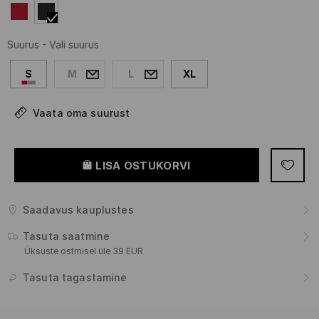
Suurus
-
Vali suurus
S
M
L
XL
Vaata oma suurust
LISA OSTUKORVI
Saadavus kauplustes
Tasuta saatmine
Üksuste ostmisel üle 39 EUR
Tasuta tagastamine