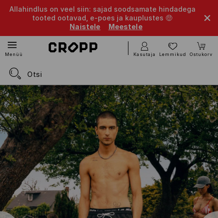
Allahindlus on veel siin: sajad soodsamate hindadega
tooted ootavad, e-poes ja kauplustes 🤑
Naistele
Meestele
Kasutaja
Lemmikud
Ostukorv
Menüü