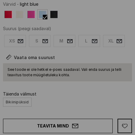
Värvid
-
light blue
Suurus
(peagi saadaval)
XS
S
M
L
XL
Vaata oma suurust
See toode ei ole hetkel e-poes saadaval. Vali enda suurus ja telli
teavitus toote müügiletuleku kohta.
Täienda välimust
Bikiinipüksid
TEAVITA MIND