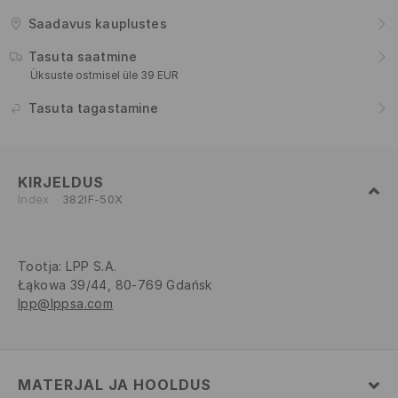
Saadavus kauplustes
Tasuta saatmine
Üksuste ostmisel üle 39 EUR
Tasuta tagastamine
KIRJELDUS
Index
382IF-50X
Tootja
:
LPP S.A.
Łąkowa 39/44, 80-769 Gdańsk
lpp@lppsa.com
MATERJAL JA HOOLDUS