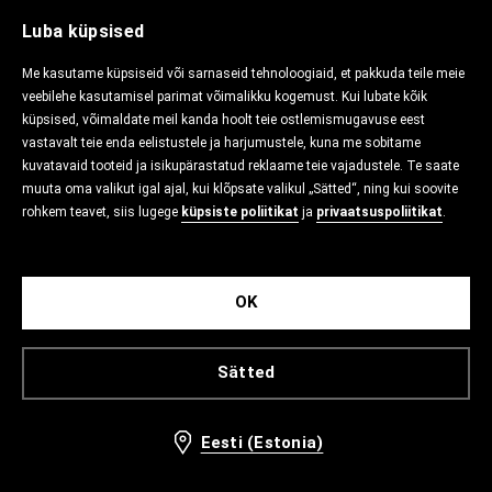
Luba küpsised
Me kasutame küpsiseid või sarnaseid tehnoloogiaid, et pakkuda teile meie
veebilehe kasutamisel parimat võimalikku kogemust. Kui lubate kõik
küpsised, võimaldate meil kanda hoolt teie ostlemismugavuse eest
vastavalt teie enda eelistustele ja harjumustele, kuna me sobitame
kuvatavaid tooteid ja isikupärastatud reklaame teie vajadustele. Te saate
muuta oma valikut igal ajal, kui klõpsate valikul „Sätted“, ning kui soovite
rohkem teavet, siis lugege
küpsiste poliitikat
ja
privaatsuspoliitikat
.
OK
Sätted
Eesti (Estonia)