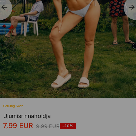
Coming Soon
Ujumisrinnahoidja
7,99
EUR
9,99
EUR
-20%