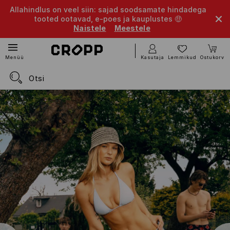
Allahindlus on veel siin: sajad soodsamate hindadega
tooted ootavad, e-poes ja kauplustes 🤑
Naistele
Meestele
Kasutaja
Lemmikud
Ostukorv
Menüü