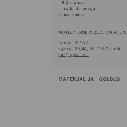
100% puuvill
laiade rihmadega
ümar kaelus
MÖTLEY CRÜE © 2025 Mötley Crüe
Tootja
:
LPP S.A.
Łąkowa 39/44, 80-769 Gdańsk
lpp@lppsa.com
MATERJAL JA HOOLDUS
Pealismaterjal
:
100% PUUVILL
MASINPESU MAKS.TEMP. 30
ÕRNA PESUPROTSESSI