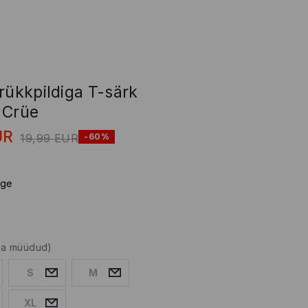
rükkpildiga T-särk
 Crüe
UR
19,99
EUR
-60%
lge
lja müüdud)
S
M
XL