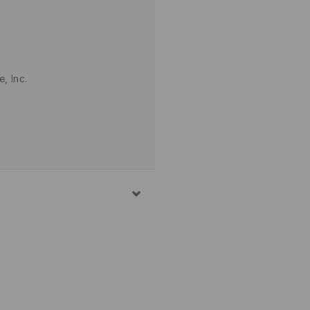
, Inc.
 ° C – KASUTADA VÄGA