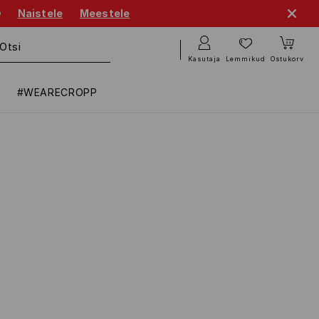

Naistele
Meestele
Kasutaja
Lemmikud
Ostukorv
#WEARECROPP