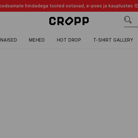
d soodsamate hindadega tooted ootavad, e-poes ja kauplustes 
NAISED
MEHED
HOT DROP
T-SHIRT GALLERY