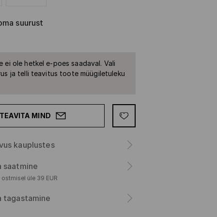
oma suurust
 ei ole hetkel e-poes saadaval. Vali
us ja telli teavitus toote müügiletuleku
TEAVITA MIND
vus kauplustes
a saatmine
 ostmisel üle 39 EUR
a tagastamine