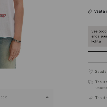
Vaata 
See toode
enda suur
kohta.
Saada
Tasut
Üksuste
Tasut
-00X