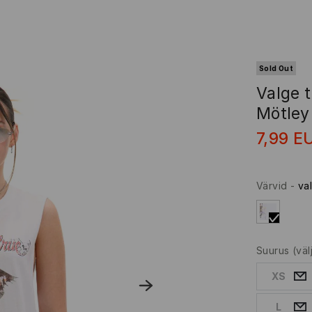
Sold Out
Valge t
Mötley
7,99
E
Värvid
-
va
Suurus
(vä
XS
L