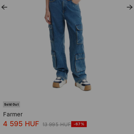
Sold Out
Farmer
4 595
HUF
13 995
HUF
-67%