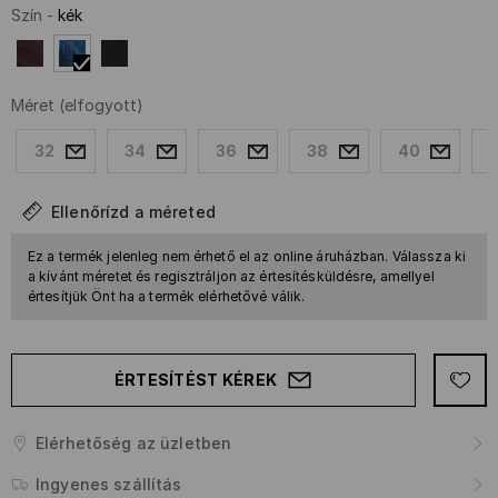
Szín
-
kék
Méret
(elfogyott)
32
34
36
38
40
Ellenőrízd a méreted
Ez a termék jelenleg nem érhető el az online áruházban. Válassza ki
a kívánt méretet és regisztráljon az értesítésküldésre, amellyel
értesítjük Önt ha a termék elérhetővé válik.
ÉRTESÍTÉST KÉREK
Elérhetőség az üzletben
Ingyenes szállítás