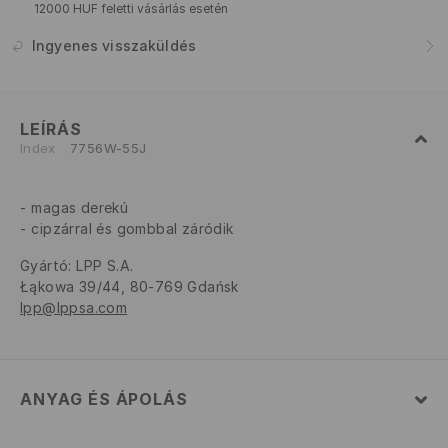
12000 HUF feletti vásárlás esetén
Ingyenes visszaküldés
LEÍRÁS
Index
7756W-55J
magas derekú
cipzárral és gombbal záródik
Gyártó
:
LPP S.A.
Łąkowa 39/44, 80-769 Gdańsk
lpp@lppsa.com
ANYAG ÉS ÁPOLÁS