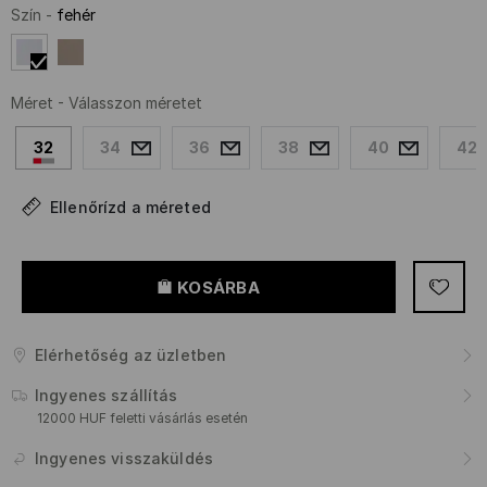
Szín
-
fehér
Méret
-
Válasszon méretet
32
34
36
38
40
42
Ellenőrízd a méreted
KOSÁRBA
Elérhetőség az üzletben
Ingyenes szállítás
12000 HUF feletti vásárlás esetén
Ingyenes visszaküldés