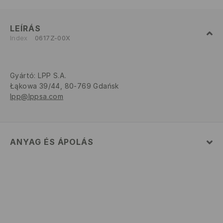
LEÍRÁS
Index
0617Z-00X
Gyártó
:
LPP S.A.
Łąkowa 39/44, 80-769 Gdańsk
lpp@lppsa.com
ANYAG ÉS ÁPOLÁS
ELSŐ SZÖVET
:
100% POLIAMID
PÁRÁVAL VASALNI