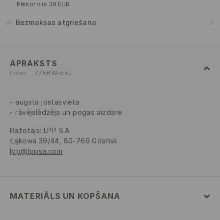
Pērkot virs 39 EUR
Bezmaksas atgriešana
APRAKSTS
Index
7756W-55J
augsta jostasvieta
rāvējslēdzēja un pogas aizdare
Ražotājs
:
LPP S.A.
Łąkowa 39/44, 80-769 Gdańsk
lpp@lppsa.com
MATERIĀLS UN KOPŠANA