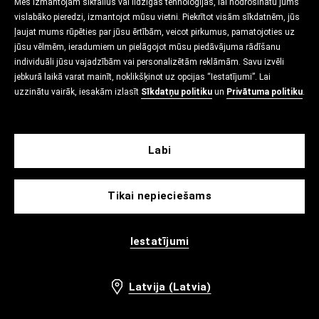
Mēs izmantojam sīkfailus vai līdzīgas tehnoloģijas, lai nodrošinātu jums
vislabāko pieredzi, izmantojot mūsu vietni. Piekrītot visām sīkdatnēm, jūs
ļaujat mums rūpēties par jūsu ērtībām, veicot pirkumus, pamatojoties uz
jūsu vēlmēm, ieradumiem un pielāgojot mūsu piedāvājuma rādīšanu
individuāli jūsu vajadzībām vai personalizētām reklāmām. Savu izvēli
jebkurā laikā varat mainīt, noklikšķinot uz opcijas “Iestatījumi”. Lai
uzzinātu vairāk, iesakām izlasīt
Sīkdatņu politiku
un
Privātuma politiku
.
Labi
Tikai nepieciešams
Iestatījumi
Latvija (Latvia)