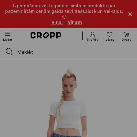
Izpārdošana vēl turpinās: simtiem produktu par
pazeminātām cenām gaida tevi tiešsaistē un veikalos.
🤑
Viņai
Viņam
Profils
Izlase
Grozs
Menu