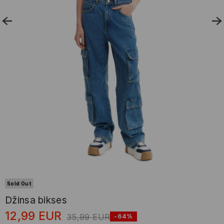
Sold Out
Džinsa bikses
12,99
EUR
35,99
EUR
-64%