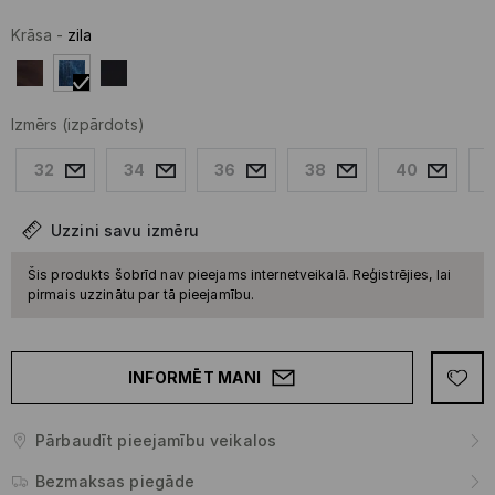
Krāsa
-
zila
Izmērs
(izpārdots)
32
34
36
38
40
Uzzini savu izmēru
Šis produkts šobrīd nav pieejams internetveikalā. Reģistrējies, lai
pirmais uzzinātu par tā pieejamību.
INFORMĒT MANI
Pārbaudīt pieejamību veikalos
Bezmaksas piegāde