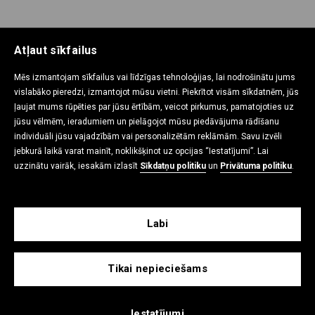
Atļaut sīkfailus
Mēs izmantojam sīkfailus vai līdzīgas tehnoloģijas, lai nodrošinātu jums
IEPIRKŠANĀS CEĻVEDIS
vislabāko pieredzi, izmantojot mūsu vietni. Piekrītot visām sīkdatnēm, jūs
ļaujat mums rūpēties par jūsu ērtībām, veicot pirkumus, pamatojoties uz
jūsu vēlmēm, ieradumiem un pielāgojot mūsu piedāvājuma rādīšanu
individuāli jūsu vajadzībām vai personalizētām reklāmām. Savu izvēli
PRIVĀTUMA POLITIKA
jebkurā laikā varat mainīt, noklikšķinot uz opcijas “Iestatījumi”. Lai
uzzinātu vairāk, iesakām izlasīt
Sīkdatņu politiku
un
Privātuma politiku
.
SAZINIES AR MUMS
Labi
CROPP
Tikai nepieciešams
Iestatījumi