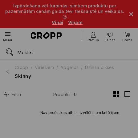
Izpārdošana vēl turpinās: simtiem produktu par
pazeminātām cenām gaida tevi tiešsaistē un veikalos.
🤑
Viņai
Viņam
Profils
Izlase
Grozs
Menu
Cropp
Vīriešiem
Apģērbs
Džinsa bikses
Skinny
Produkti
:
0
Filtri
Nav preču, kas atbilst izvēlētajiem kritērijiem