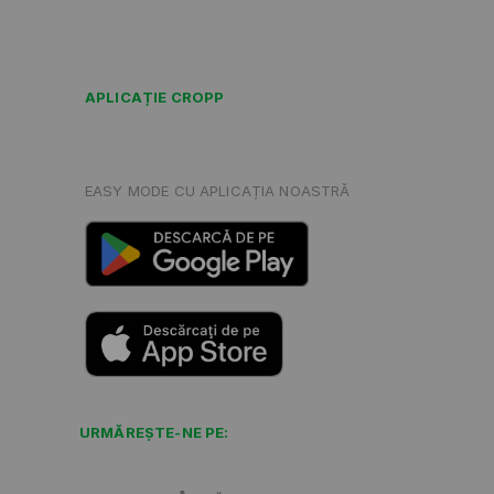
APLICAȚIE CROPP
EASY MODE CU APLICAȚIA NOASTRĂ
URMĂREŞTE-NE PE: