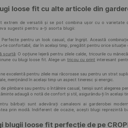
gi loose fit cu alte articole din garde
unt extrem de versatili și se pot combina ușor cu o varietate 
eva sugestii pentru a-ți asorta blugii:
Perfecte pentru un look casual, dar îngrijit. Această combinație 
u-te confortabil, dar în același timp, pregătit pentru orice situație
ă scurtă
:
O opțiune lejeră pentru zilele calde, tricourile cu mânecă 
inune cu blugi loose fit. Alege un
tricou cu print
interesant pentr
ne excelentă pentru zilele mai răcoroase sau pentru un strat sup
tale, menținând în același timp un aspect tineresc și energic.
de plimbare sau pentru o întâlnire casual, tenișii sunt alegerea per
țăminte adaugă o notă de confort și stil, asigurându-ți în același ti
entru bărbați sunt adevărați camaleoni ai garderobei modern
tea prin modă. Indiferent de ocazie, acești blugi reprezintă b
i blugii loose fit perfecție de pe CRO