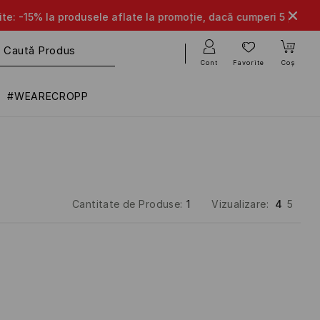
👌🔥
DOAR ÎN APLICAȚIE
Cont
Favorite
Coș
#WEARECROPP
Cantitate de Produse
:
1
Vizualizare
:
4
5