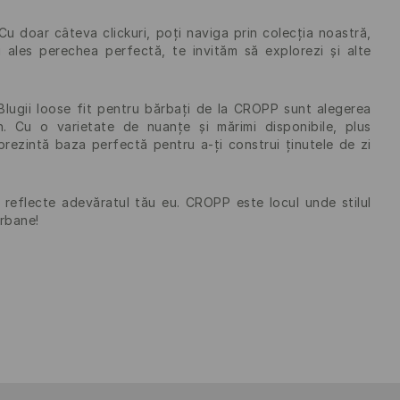
Cu doar câteva clickuri, poți naviga prin colecția noastră,
i ales perechea perfectă, te invităm să explorezi și alte
. Blugii loose fit pentru bărbați de la CROPP sunt alegerea
. Cu o varietate de nuanțe și mărimi disponibile, plus
prezintă baza perfectă pentru a-ți construi ținutele de zi
ă reflecte adevăratul tău eu. CROPP este locul unde stilul
urbane!