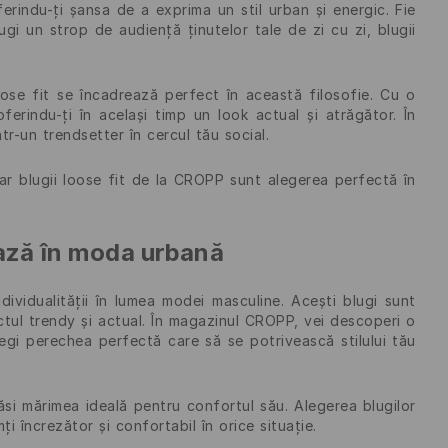
erindu-ți șansa de a exprima un stil urban și energic. Fie
gi un strop de audiență ținutelor tale de zi cu zi, blugii
ose fit se încadrează perfect în această filosofie. Cu o
oferindu-ți în același timp un look actual și atrăgător. În
tr-un trendsetter în cercul tău social.
 iar blugii loose fit de la CROPP sunt alegerea perfectă în
 bază în moda urbană
dividualității în lumea modei masculine. Acești blugi sunt
ectul trendy și actual. În magazinul CROPP, vei descoperi o
legi perechea perfectă care să se potrivească stilului tău
ăsi mărimea ideală pentru confortul său. Alegerea blugilor
ți încrezător și confortabil în orice situație.