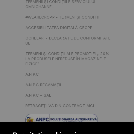
TERMENII ȘI CONDIȚIILE SERVICIULUI
OMNICHANNEL
#WEARECROPP - TERMENI ȘI CONDIȚII
ACCESIBILITATEA DIGITALĂ CROPP
OCHELARI - DECLARAȚIE DE CONFORMITATE
UE
TERMENI ȘI CONDIȚII ALE PROMOȚIEI „-20%
LA PRODUSELE NEREDUSE ÎN MAGAZINELE
FIZICE”
A.N.P.C
A.N.P.C RECAMAȚII
A.N.P.C – SAL
RETRAGEȚI-VĂ DIN CONTRACT AICI