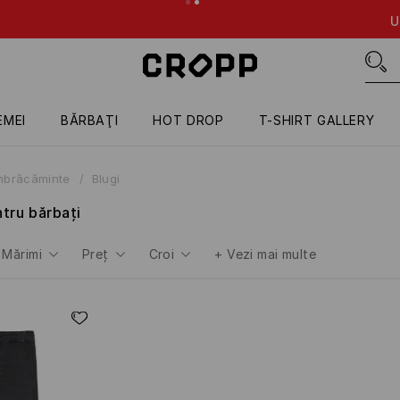
rodusele aflate la promoție, dacă cumperi 5 produse oarecare 😎
EMEI
BĂRBAŢI
HOT DROP
T-SHIRT GALLERY
mbrăcăminte
Blugi
ntru bărbați
Mărimi
Preţ
Croi
+
Vezi mai multe