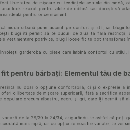
rfect libertatea de mișcare cu tendințele actuale din modă, of
 unui look relaxat pentru zilele de odihnă sau dorești să adau
gerea ideală pentru orice moment.
că moda urbană pune accent pe confort și stil, iar blugii lo
cești blugi îți permit să te bucuri de ziua ta fără restricții, 
le vestimentare potrivite, blugii loose fit te pot transforma în
eînnoiești garderoba cu piese care îmbină confortul cu stilul,
e fit pentru bărbați: Elementul tău de
prezintă nu doar o opțiune confortabilă, ci și o expresie a in
 oferi o libertate de mișcare superioară, fără a sacrifica asp
e populare precum albastru, negru și gri, care îți permit să a
e variază de la 28/30 la 34/34, asigurându-te astfel că poți g
niciodată mai simplă, iar cu opțiunile noastre variate, te vei sim