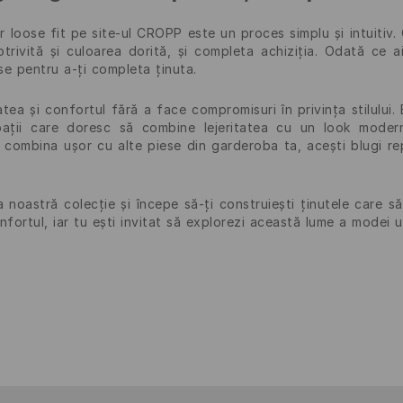
 loose fit pe site-ul CROPP este un proces simplu și intuitiv. 
trivită și culoarea dorită, și completa achiziția. Odată ce a
se pentru a-ți completa ținuta.
atea și confortul fără a face compromisuri în privința stilului
bații care doresc să combine lejeritatea cu un look modern
i combina ușor cu alte piese din garderoba ta, acești blugi re
 noastră colecție și începe să-ți construiești ținutele care s
nfortul, iar tu ești invitat să explorezi această lume a modei 