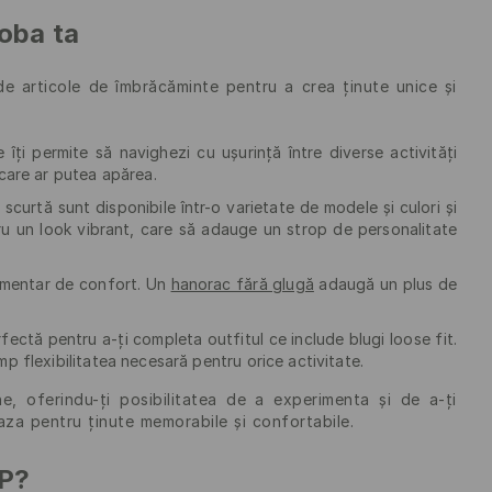
roba ta
de articole de îmbrăcăminte pentru a crea ținute unice și
îți permite să navighezi cu ușurință între diverse activități
 care ar putea apărea.
scurtă sunt disponibile într-o varietate de modele și culori și
u un look vibrant, care să adauge un strop de personalitate
limentar de confort. Un
hanorac fără glugă
adaugă un plus de
fectă pentru a-ți completa outfitul ce include blugi loose fit.
mp flexibilitatea necesară pentru orice activitate.
e, oferindu-ți posibilitatea de a experimenta și de a-ți
aza pentru ținute memorabile și confortabile.
PP?