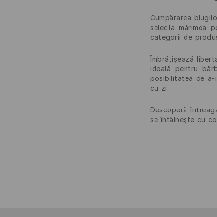
Cumpărarea blugilor
selecta mărimea po
categorii de produ
Îmbrățișează libert
ideală pentru băr
posibilitatea de a-
cu zi.
Descoperă întreaga
se întâlnește cu co