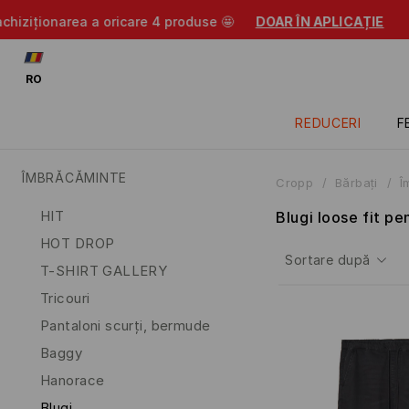
Uite: -15% la p
RO
REDUCERI
F
ÎMBRĂCĂMINTE
Cropp
Bărbaţi
Î
HIT
Blugi loose fit pe
HOT DROP
Sortare după
T-SHIRT GALLERY
Tricouri
Pantaloni scurți, bermude
Baggy
Hanorace
Blugi