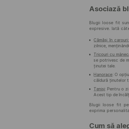
Asociază blu
Blugii loose fit s
expresive. Iată cât
Cămăși în carouri:
zilnice, menținând
Tricouri cu mânec
se potrivesc de m
ținutei tale.
Hanorace
:
O opțiu
căldură ținutelor 
Teniși
:
Pentru o zi 
Acest tip de încăl
Blugii loose fit p
exprima personalita
Cum să aleg