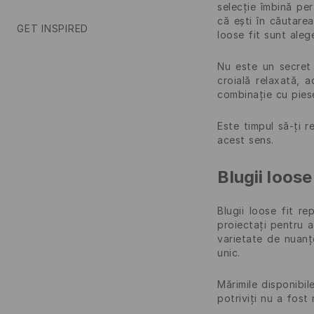
selecție îmbină pe
că ești în căutarea
GET INSPIRED
loose fit sunt ale
Nu este un secret 
croială relaxată, a
combinație cu piese
Este timpul să-ți r
acest sens.
Blugii loos
Blugii loose fit re
proiectați pentru a
varietate de nuanț
unic.
Mărimile disponibil
potriviți nu a fost 