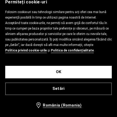
Permiteți cookie-uri
Folosim cookie-uri sau tehnologii similare pentru a-ți oferi cea mai bună
experiență posibilă în timp ce utilizezi pagina noastră de Internet.
Acceptând toate cookie-urile, ne permiți să avem grijă de confortul tău în
timp ce cumperi pe baza propriilor tale preferințe și obiceiuri, pe măsură ce
aliniem afișarea produselor și serviciilor pe care le oferim cu nevoile tale,
sau publicitatea personalizată. Îți poți modifica oricând alegerea făcând clic
pe „Setări”, iar dacă dorești să afli mai multe informații, citește
Politica privind cookie-urile
și
Politica de confidențialitate
.
OK
Setări
România (Romania)