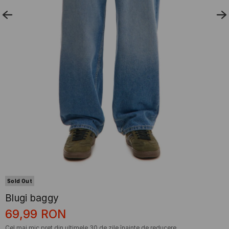
Sold Out
Blugi baggy
69,99
RON
Cel mai mic preț din ultimele 30 de zile înainte de reducere