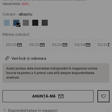
139,99
RON
-50%
Culoare
-
albastru
Mărime
(vândut)
28/30
28/32
30/32
30/34
32/32
Verifică-ți mărimea
Acest produs este momentan indisponibil în magazinul online.
Înscrie-te pentru a fi primul care află despre disponibilitatea
acestuia.
ANUNȚĂ-MĂ
Disponibilitatea în magazin