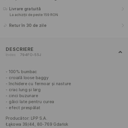
Livrare gratuită
La achiziții de peste 159 RON
Retur în 30 de zile
DESCRIERE
Index
794FO-55J
100% bumbac
croială loose baggy
închidere cu fermoar și nasture
crac lung și larg
cinci buzunare
găici late pentru curea
efect prespălat
Producător
:
LPP S.A.
Łąkowa 39/44, 80-769 Gdańsk