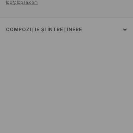
lpp@lppsa.com
COMPOZIȚIE ȘI ÎNTREȚINERE
PRIMUL MATERIAL
:
100% BUMBAC
NU FOLOSIŢI ÎNĂLBITOR
CĂLCAŢI LA TEMP.MAX. 110 ° C - FĂRĂ ABUR
SPĂLĂLAŢI LA MAŞINĂ DE SPĂLAT, MAX. TEMP.30 °
C, CICLU SCURT
SPĂLAŢI SEPARAT SAU ÎMPREUNA CU CULORI SIMILARE
NU SE CURĂŢA CHIMIC
NU USCAŢI PRIN CENTRIFUGARE