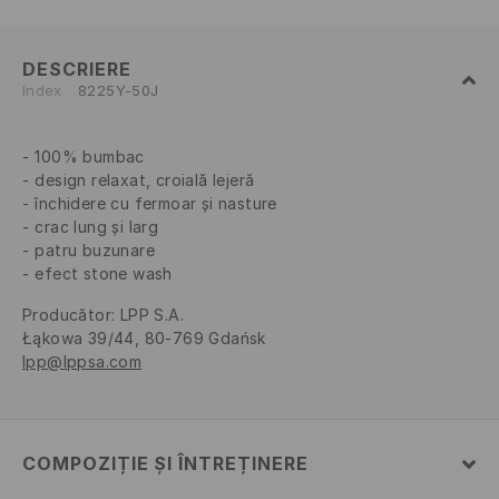
DESCRIERE
Index
8225Y-50J
100% bumbac
design relaxat, croială lejeră
închidere cu fermoar și nasture
crac lung și larg
patru buzunare
efect stone wash
Producător
:
LPP S.A.
Łąkowa 39/44, 80-769 Gdańsk
lpp@lppsa.com
COMPOZIȚIE ȘI ÎNTREȚINERE