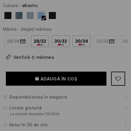
Culoare
-
albastru
Mărime
-
Alegeţi mărimea
28/30
28/32
30/32
30/34
32/32
32/
Verifică-ți mărimea
ADAUGĂ ÎN COŞ
Disponibilitatea în magazin
Livrare gratuită
La achiziții de peste 159 RON
Retur în 30 de zile