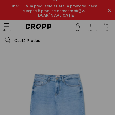
Uite: -15% la produsele aflate la promoție, dacă
-10
cumperi 5 produse oarecare 😎👌🔥
DOAR ÎN APLICAȚIE
Cont
Favorite
Coș
Meniu