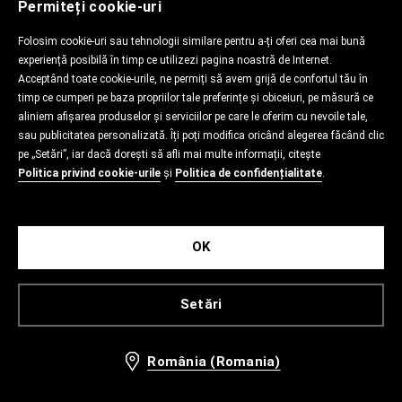
Permiteți cookie-uri
Folosim cookie-uri sau tehnologii similare pentru a-ți oferi cea mai bună
experiență posibilă în timp ce utilizezi pagina noastră de Internet.
Acceptând toate cookie-urile, ne permiți să avem grijă de confortul tău în
timp ce cumperi pe baza propriilor tale preferințe și obiceiuri, pe măsură ce
aliniem afișarea produselor și serviciilor pe care le oferim cu nevoile tale,
sau publicitatea personalizată. Îți poți modifica oricând alegerea făcând clic
pe „Setări”, iar dacă dorești să afli mai multe informații, citește
Politica privind cookie-urile
și
Politica de confidențialitate
.
OK
Setări
România (Romania)