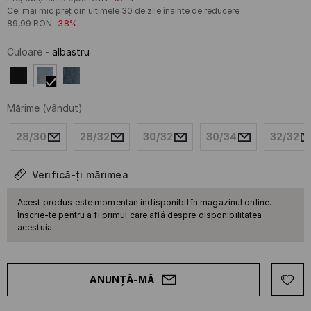
Cel mai mic preț din ultimele 30 de zile înainte de reducere
89,99
RON
-38%
Culoare
-
albastru
Mărime
(vândut)
28/30
28/32
30/32
30/34
32/32
Verifică-ți mărimea
Acest produs este momentan indisponibil în magazinul online.
Înscrie-te pentru a fi primul care află despre disponibilitatea
acestuia.
ANUNȚĂ-MĂ