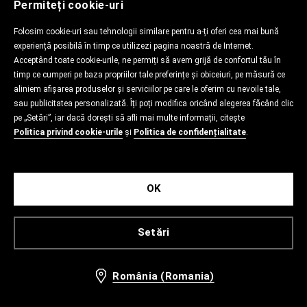
Permiteți cookie-uri
Folosim cookie-uri sau tehnologii similare pentru a-ți oferi cea mai bună
experiență posibilă în timp ce utilizezi pagina noastră de Internet.
Acceptând toate cookie-urile, ne permiți să avem grijă de confortul tău în
timp ce cumperi pe baza propriilor tale preferințe și obiceiuri, pe măsură ce
aliniem afișarea produselor și serviciilor pe care le oferim cu nevoile tale,
sau publicitatea personalizată. Îți poți modifica oricând alegerea făcând clic
pe „Setări”, iar dacă dorești să afli mai multe informații, citește
Politica privind cookie-urile
și
Politica de confidențialitate
.
OK
Setări
România (Romania)