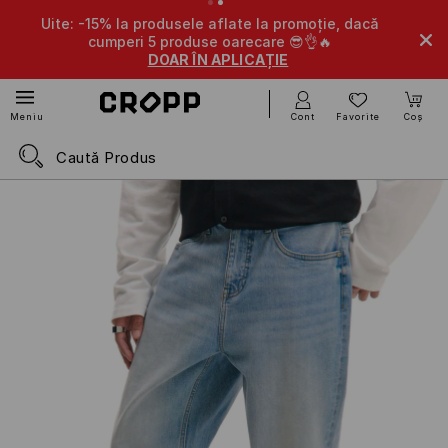
Uite: -15% la produsele aflate la promoție, dacă
-10% l
cumperi 5 produse oarecare 😎👌🔥
DOAR ÎN APLICAȚIE
Cont
Favorite
Coș
Meniu