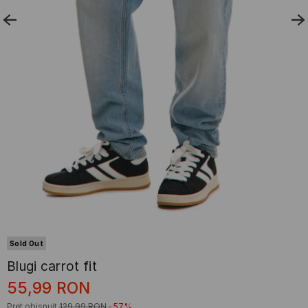
Sold Out
Blugi carrot fit
55,99
RON
Preț obișnuit
129,99
RON
-57%