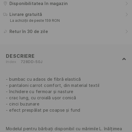
Disponibilitatea în magazin
Livrare gratuită
La achiziții de peste 159 RON
Retur în 30 de zile
DESCRIERE
Index
728DD-50J
bumbac cu adaos de fibră elastică
pantaloni carrot comfort, din material textil
închidere cu fermoar și nasture
crac lung, cu croială ușor conică
cinci buzunare
efect prespălat pe coapse și fund
Modelul pentru bărbați disponibil cu mărimile L. înălțimea