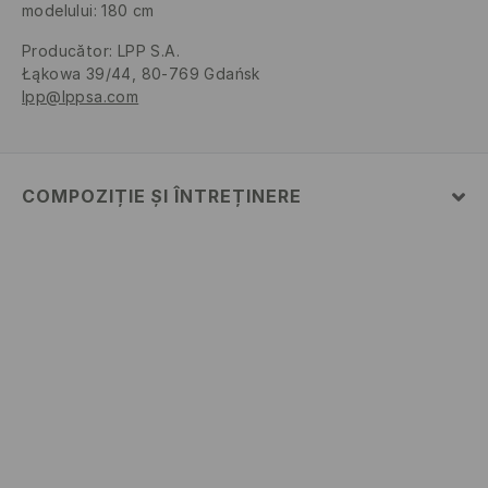
modelului: 180 cm
Producător
:
LPP S.A.
Łąkowa 39/44, 80-769 Gdańsk
lpp@lppsa.com
COMPOZIȚIE ȘI ÎNTREȚINERE
PRIMUL MATERIAL
:
1% ELASTAN, 99% BUMBAC
NU FOLOSIŢI ÎNĂLBITOR
CĂLCAŢI LA TEMP.MAX. 110 ° C - FĂRĂ ABUR
SPĂLĂLAŢI LA MAŞINĂ DE SPĂLAT, MAX. TEMP.30 °
C, CICLU SCURT
SPĂLAŢI SEPARAT SAU ÎMPREUNA CU CULORI SIMILARE