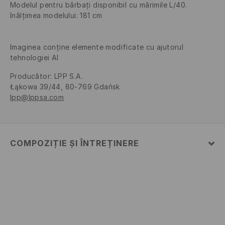
Modelul pentru bărbați disponibil cu mărimile L/40.
înălțimea modelului: 181 cm
Imaginea conține elemente modificate cu ajutorul
tehnologiei AI
Producător
:
LPP S.A.
Łąkowa 39/44, 80-769 Gdańsk
lpp@lppsa.com
COMPOZIȚIE ȘI ÎNTREȚINERE
Material
:
52% BUMBAC, 48% POLIESTER
SPĂLĂLAŢI LA MAŞINĂ DE SPĂLAT, MAX. TEMP.30 °
C