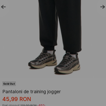
Sold Out
Pantaloni de training jogger
45,99
RON
Preț obișnuit
129,99
RON
-65%