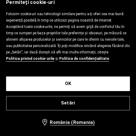
Permiteți cookie-uri
Folosim cookie-uri sau tehnologii similare pentru a-ți oferi cea mai bună
experiență posibilă în timp ce utilizezi pagina noastră de Internet.
Acceptând toate cookie-urile, ne permiți să avem grijă de confortul tău în
timp ce cumperi pe baza propriilor tale preferințe și obiceiuri, pe măsură ce
aliniem afișarea produselor și serviciilor pe care le oferim cu nevoile tale,
sau publicitatea personalizată. Îți poți modifica oricând alegerea făcând clic
pe „Setări”, iar dacă dorești să afli mai multe informații, citește
Politica privind cookie-urile
și
Politica de confidențialitate
.
OK
Setări
România (Romania)