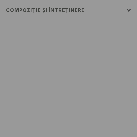
COMPOZIȚIE ȘI ÎNTREȚINERE
PRIMUL MATERIAL
:
100% BUMBAC
NU FOLOSIŢI ÎNĂLBITOR
CĂLCAŢI LA TEMP.MAX. 110 ° C - FĂRĂ ABUR
NU SE CURĂŢA CHIMIC
SPĂLĂLAŢI LA MAŞINĂ DE SPĂLAT, MAX. TEMP.30 °
C
NU USCAŢI PRIN CENTRIFUGARE