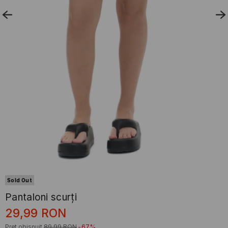
Sold Out
Pantaloni scurți
29,99
RON
Preț obișnuit
89,99
RON
-67%