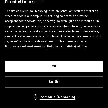
Permiteți cookie-uri
Folosim cookie-uri sau tehnologii similare pentru a-ți oferi cea mai bună
experiență posibilă în timp ce utilizezi pagina noastră de Internet.
Acceptând toate cookie-urile, ne permiți să avem grijă de confortul tău în
timp ce cumperi pe baza propriilor tale preferințe și obiceiuri, pe măsură ce
aliniem afișarea produselor și serviciilor pe care le oferim cu nevoile tale,
sau publicitatea personalizată. Îți poți modifica oricând alegerea făcând clic
pe „Setări”, iar dacă dorești să afli mai multe informații, citește
Politica privind cookie-urile
și
Politica de confidențialitate
.
OK
Setări
România (Romania)