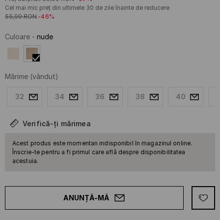
Cel mai mic preț din ultimele 30 de zile înainte de reducere
55,99
RON
-46%
Culoare
-
nude
Mărime
(vândut)
32
34
36
38
40
Verifică-ți mărimea
Acest produs este momentan indisponibil în magazinul online.
Înscrie-te pentru a fi primul care află despre disponibilitatea
acestuia.
ANUNȚĂ-MĂ