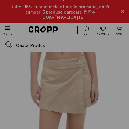
% la produsele aflate la promoție, dacă
-10% la produsele af
mperi 5 produse oarecare 😎👌🔥
a o
DOAR ÎN APLICAȚIE
D
Cont
Favorite
Coș
Meniu