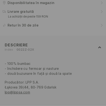
Disponibilitatea în magazin
Livrare gratuită
La achiziții de peste 159 RON
Retur în 30 de zile
DESCRIERE
Index
0022Z-02X
100% bumbac
închidere cu fermoar și nasture
două buzunare în față și două la spate
Producător
:
LPP S.A.
Łąkowa 39/44, 80-769 Gdańsk
lpp@lppsa.com