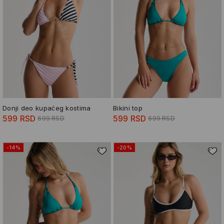
Donji deo kupaćeg kostima
Bikini top
599 RSD
599 RSD
699 RSD
699 RSD
-14%
-20%