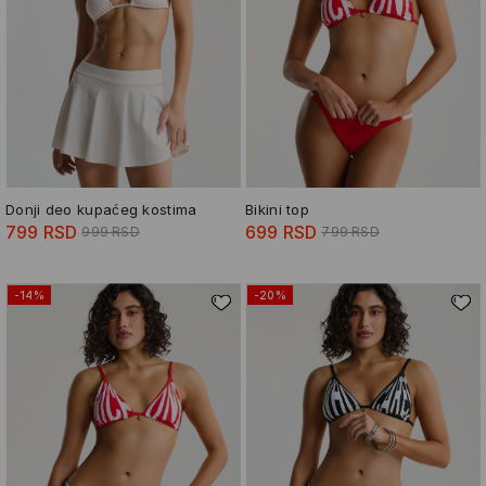
Donji deo kupaćeg kostima
Bikini top
799 RSD
699 RSD
999 RSD
799 RSD
-14%
-20%