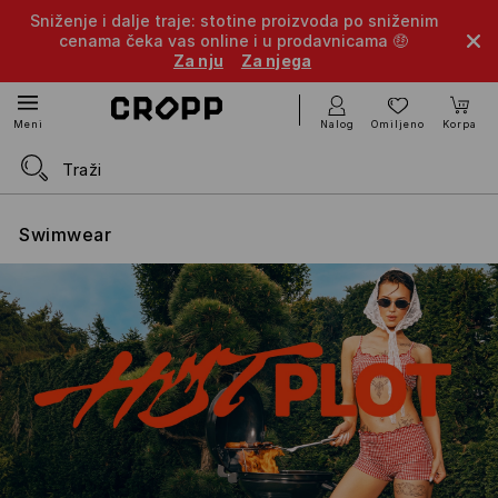
Sniženje i dalje traje: stotine proizvoda po sniženim
cenama čeka vas online i u prodavnicama 🤑
Za nju
Za njega
Nalog
Omiljeno
Korpa
Meni
Swimwear