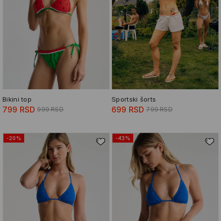
Bikini top
Sportski šorts
799 RSD
699 RSD
999 RSD
799 RSD
-20%
-43%