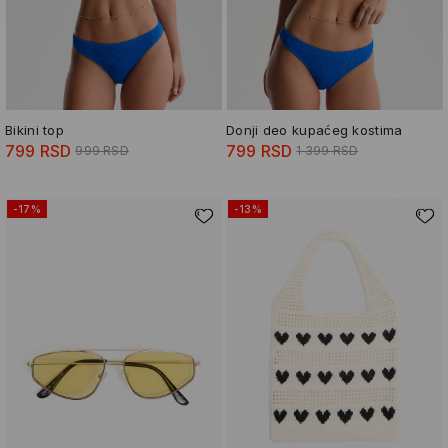
Bikini top
Donji deo kupaćeg kostima
799 RSD
799 RSD
999 RSD
1 399 RSD
-17%
-13%