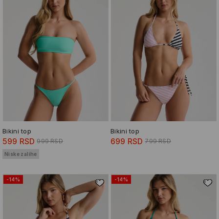
Bikini top
Bikini top
599 RSD
699 RSD
999 RSD
799 RSD
Niske zalihe
-14%
-14%