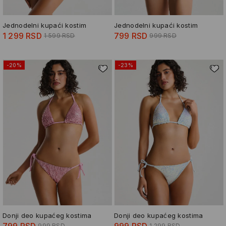
Jednodelni kupaći kostim
Jednodelni kupaći kostim
1 299 RSD
799 RSD
1 599 RSD
999 RSD
-20%
-23%
Donji deo kupaćeg kostima
Donji deo kupaćeg kostima
799 RSD
999 RSD
999 RSD
1 299 RSD