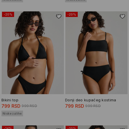
-20%
-20%
Bikini top
Donji deo kupaćeg kostima
799 RSD
799 RSD
999 RSD
999 RSD
Niske zalihe
-14%
-20%