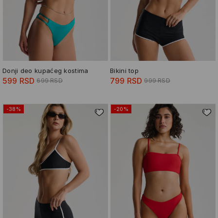
Donji deo kupaćeg kostima
Bikini top
599 RSD
799 RSD
699 RSD
999 RSD
-38%
-20%