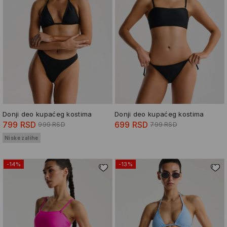
Donji deo kupaćeg kostima
Donji deo kupaćeg kostima
799 RSD
699 RSD
999 RSD
799 RSD
Niske zalihe
-14%
-13%