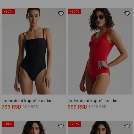
-20%
-23%
Jednodelni kupaći kostim
Jednodelni kupaći kostim
799 RSD
999 RSD
999 RSD
1 299 RSD
-19%
-20%