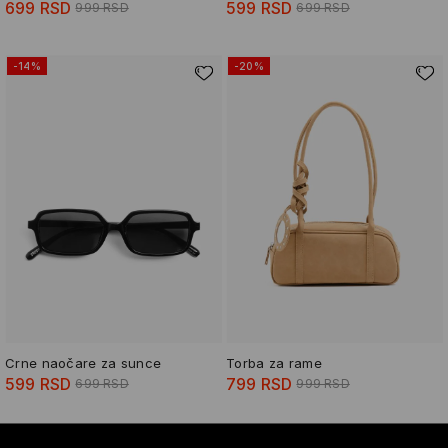
699 RSD
599 RSD
999 RSD
699 RSD
-14%
-20%
Crne naočare za sunce
Torba za rame
599 RSD
799 RSD
699 RSD
999 RSD
-13%
-17%