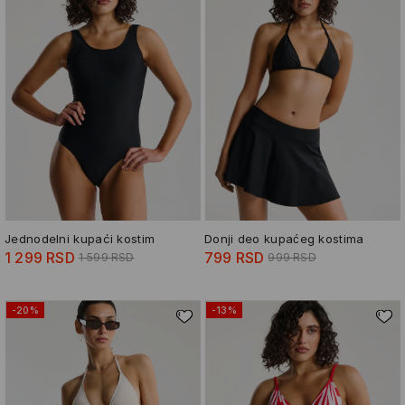
Jednodelni kupaći kostim
Donji deo kupaćeg kostima
1 299 RSD
799 RSD
1 599 RSD
999 RSD
-20%
-13%