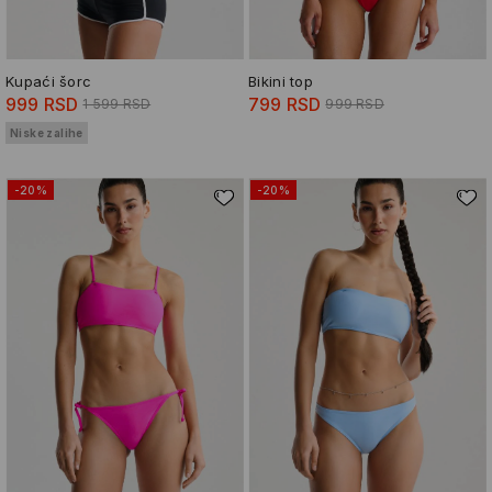
Kupaći šorc
Bikini top
999 RSD
799 RSD
1 599 RSD
999 RSD
Niske zalihe
-20%
-20%