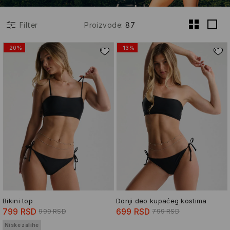
Proizvode
:
87
Filter
-20%
-13%
Bikini top
Donji deo kupaćeg kostima
799 RSD
699 RSD
999 RSD
799 RSD
Niske zalihe