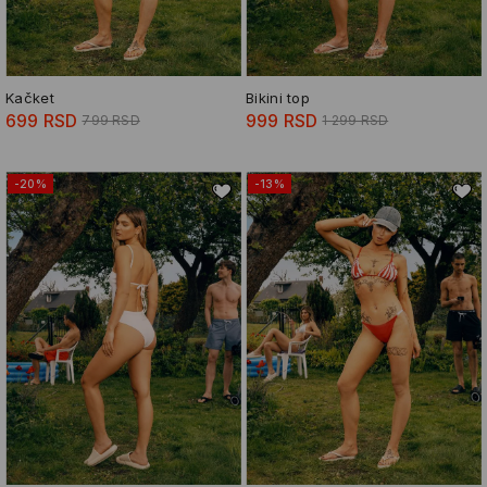
Kačket
Bikini top
699 RSD
999 RSD
799 RSD
1 299 RSD
-20%
-13%