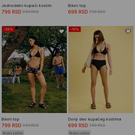
Jednodelni kupaći kostim
Bikini top
799 RSD
699 RSD
999 RSD
799 RSD
-20%
-13%
Bikini top
Donji deo kupaćeg kostima
799 RSD
699 RSD
999 RSD
799 RSD
Niske zalihe
Niske zalihe