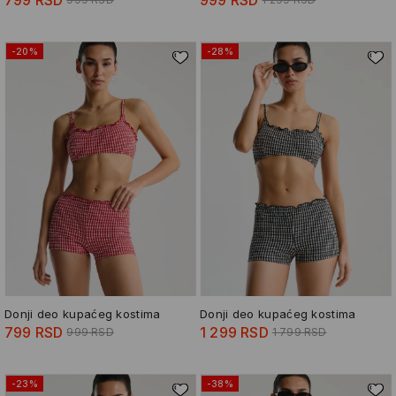
-20%
-28%
Donji deo kupaćeg kostima
Donji deo kupaćeg kostima
799 RSD
1 299 RSD
999 RSD
1 799 RSD
-23%
-38%