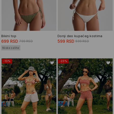
Bikini top
Donji deo kupaćeg kostima
699 RSD
599 RSD
799 RSD
699 RSD
Niske zalihe
-13%
-23%