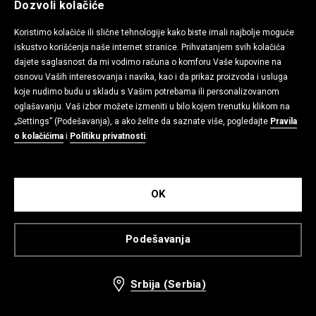
Dozvoli kolačiće
Koristimo kolačiće ili slične tehnologije kako biste imali najbolje moguće
iskustvo korišćenja naše internet stranice. Prihvatanjem svih kolačića
dajete saglasnost da mi vodimo računa o komforu Vaše kupovine na
osnovu Vaših interesovanja i navika, kao i da prikaz proizvoda i usluga
koje nudimo budu u skladu s Vašim potrebama ili personalizovanom
oglašavanju. Vaš izbor možete izmeniti u bilo kojem trenutku klikom na
„Settings” (Podešavanja), a ako želite da saznate više, pogledajte
Pravila
o kolačićima
i
Politiku privatnosti
.
OK
Šešir bucket hat
Kačket s vezom
699 RSD
499 RSD
799 RSD
599 RSD
Podešavanja
-17%
Srbija (Serbia)