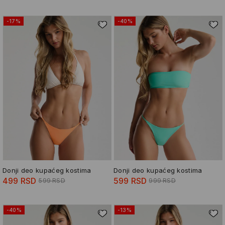
-17%
-40%
Donji deo kupaćeg kostima
Donji deo kupaćeg kostima
499 RSD
599 RSD
599 RSD
999 RSD
-40%
-13%