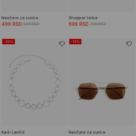
Naočare za sunce
Shopper torba
499 RSD
699 RSD
599 RSD
799 RSD
-30%
-14%
Kaiš-Lančić
Naočare za sunce