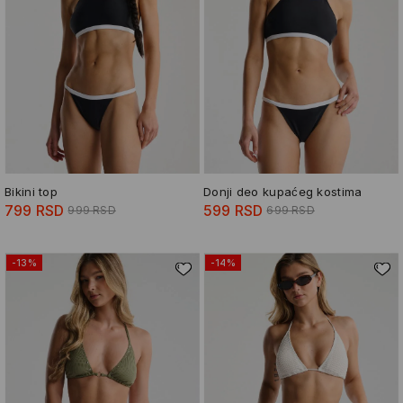
Bikini top
Donji deo kupaćeg kostima
799 RSD
599 RSD
999 RSD
699 RSD
-13%
-14%