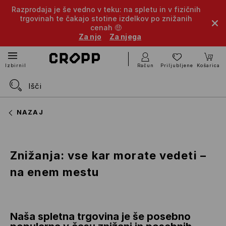
Razprodaja je še vedno v teku: na spletu in v fizičnih
trgovinah te čakajo stotine izdelkov po znižanih
cenah 🤑
Za njo
Za njega
Račun
Priljubljene
Košarica
Izbirnik
NAZAJ
Znižanja: vse kar morate vedeti –
na enem mestu
Naša spletna trgovina je še posebno