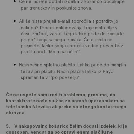
Če ne morete dodati izdelka v košarico počakajte
par trenutkov in poskusite znova.
Ali še niste prejeli e-mail sporočila s potrditvijo
nakupa? Proces nakupovanja traje malo dlje v
času znižanj, zaradi tega lahko pride do zamude
pri pošiljanju samega e-maila. Če e-maila ne
prejmete, lahko svoja naročila vedno preverite v
profilu pod ‘’Moja naročila’’.
Neuspešno spletno plačilo. Lahko pride do manjših
težav pri plačilu. Način plačila lahko iz PayU
spremenite v ‘’po povzetju’’.
Če ne uspete sami rešiti problema, prosimo, da
kontaktirate našo službo za pomoč uporabnikom na
telefonsko številko ali preko spletnega kontaktnega
obrazca.
5.
V nakupovalno košarico želim dodati izdelek, ki je
dostopen, vendar ga po opravljenem plačilu ne