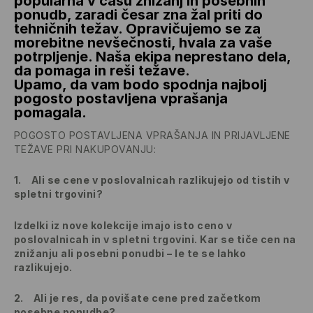
popularna v času znižanj in posebnih
ponudb, zaradi česar zna žal priti do
tehničnih težav. Opravičujemo se za
morebitne nevšečnosti, hvala za vaše
potrpljenje. Naša ekipa neprestano dela,
da pomaga in reši težave.
Upamo, da vam bodo spodnja najbolj
pogosto postavljena vprašanja
pomagala.
POGOSTO POSTAVLJENA VPRAŠANJA IN PRIJAVLJENE
TEŽAVE PRI NAKUPOVANJU:
1.
Ali se cene v poslovalnicah razlikujejo od tistih v
spletni trgovini?
Izdelki iz nove kolekcije imajo isto ceno v
poslovalnicah in v spletni trgovini. Kar se tiče cen na
znižanju ali posebni ponudbi – le te se lahko
razlikujejo.
2.
Ali je res, da povišate cene pred začetkom
posebne ponudbe?