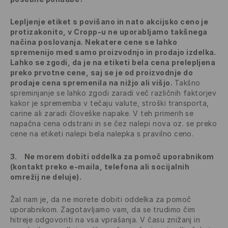
Lepljenje etiket s povišano in nato akcijsko ceno je
protizakonito, v Cropp-u ne uporabljamo takšnega
načina poslovanja. Nekatere cene se lahko
spremenijo med samo proizvodnjo in prodajo izdelka.
Lahko se zgodi, da je na etiketi bela cena prelepljena
preko prvotne cene, saj se je od proizvodnje do
prodaje cena spremenila na nižjo ali višjo.
Takšno
spreminjanje se lahko zgodi zaradi več različnih faktorjev
kakor je sprememba v tečaju valute, stroški transporta,
carine ali zaradi človeške napake. V teh primerih se
napačna cena odstrani in se čez nalepi nova oz. se preko
cene na etiketi nalepi bela nalepka s pravilno ceno.
3.
Ne morem dobiti oddelka za pomoč uporabnikom
(kontakt preko e-maila, telefona ali socijalnih
omrežij ne deluje).
Žal nam je, da ne morete dobiti oddelka za pomoč
uporabnikom. Zagotavljamo vam, da se trudimo čim
hitreje odgovoriti na vsa vprašanja. V času znižanj in