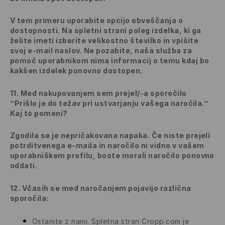
V tem primeru uporabite opcijo obveščanja o
dostopnosti. Na spletni strani poleg izdelka, ki ga
želite imeti izberite velikostno številko in vpišite
svoj e-mail naslov. Ne pozabite, naša služba za
pomoč uporabnikom nima informacij o temu kdaj bo
kakšen izdelek ponovno dostopen.
11. Med nakupovanjem sem prejel/-a sporočilo
‘’Prišlo je do težav pri ustvarjanju vašega naročila.’’
Kaj to pomeni?
Zgodila se je nepričakovana napaka. Če niste prejeli
potrditvenega e-maila in naročilo ni vidno v vašem
uporabniškem profilu, boste morali naročilo ponovno
oddati.
12.
Včasih se med naročanjem pojavijo različna
sporočila:
Ostanite z nami. Spletna stran Cropp.com je