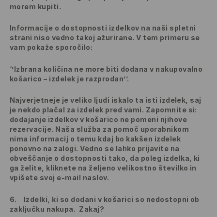
morem kupiti.
Informacije o dostopnosti izdelkov na naši spletni
strani niso vedno takoj ažurirane. V tem primeru se
vam pokaže sporočilo:
‘’Izbrana količina ne more biti dodana v nakupovalno
košarico – izdelek je razprodan’’.
Najverjetneje je veliko ljudi iskalo ta isti izdelek, saj
je nekdo plačal za izdelek pred vami. Zapomnite si:
dodajanje izdelkov v košarico ne pomeni njihove
rezervacije. Naša služba za pomoč uporabnikom
nima informacij o temu kdaj bo kakšen izdelek
ponovno na zalogi. Vedno se lahko prijavite na
obveščanje o dostopnosti tako, da poleg izdelka, ki
ga želite, kliknete na željeno velikostno številko in
vpišete svoj e-mail naslov.
6.
Izdelki, ki so dodani v košarici so nedostopni ob
zaključku nakupa. Zakaj?