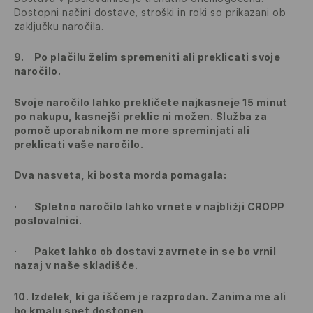
Dostopni načini dostave, stroški in roki so prikazani ob
zaključku naročila.
9.
Po plačilu želim spremeniti ali preklicati svoje
naročilo.
Svoje naročilo lahko prekličete najkasneje 15 minut
po nakupu, kasnejši preklic ni možen. Služba za
pomoč uporabnikom ne more spreminjati ali
preklicati vaše naročilo.
Dva nasveta, ki bosta morda pomagala:
·
Spletno naročilo lahko vrnete v najbližji CROPP
poslovalnici.
·
Paket lahko ob dostavi zavrnete in se bo vrnil
nazaj v naše skladišče.
10.
Izdelek, ki ga iščem je razprodan. Zanima me ali
bo kmalu spet dostopen.