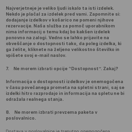
Najverjetneje je veliko ljudi iskalo ta isti izdelek.
Nekdo je plačal za izdelek pred vami. Zapomnite si:
dodajanje izdelkov v košarico ne pomeni njihove
rezervacije. Naša služba za pomoč uporabnikom
nima informacij o temu kdaj bo kakšen izdelek
ponovno na zalogi. Vedno se lahko prijavite na
obveščanje o dostopnosti tako, da poleg izdelka, ki
ga želite, kliknete na željeno velikostno številko in
vpišete svoj e-mail naslov.
7.
Ne morem izbrati opcije ‘’Dostopnost’’. Zakaj?
Informacija o dostopnosti izdelkov je onemogočena
v času povečanega prometa na spletni strani, saj se
izdelki hitro razprodajo in informacija na spletu ne bi
odražala realnega stanja.
8.
Ne morem izbrati prevzema paketa v
poslovalnico.
Dostava v poslovalnice je trenutno onemogočena.