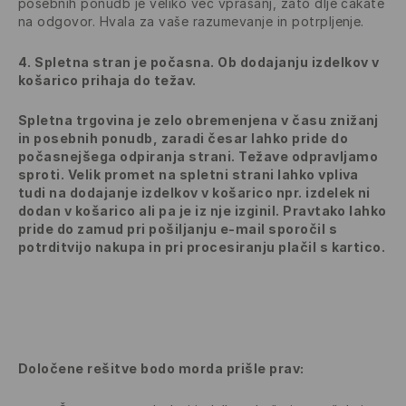
posebnih ponudb je veliko več vprašanj, zato dlje čakate
na odgovor. Hvala za vaše razumevanje in potrpljenje.
4. Spletna stran je počasna. Ob dodajanju izdelkov v
košarico prihaja do težav.
Spletna trgovina je zelo obremenjena v času znižanj
in posebnih ponudb, zaradi česar lahko pride do
počasnejšega odpiranja strani. Težave odpravljamo
sproti. Velik promet na spletni strani lahko vpliva
tudi na dodajanje izdelkov v košarico npr. izdelek ni
dodan v košarico ali pa je iz nje izginil. Pravtako lahko
pride do zamud pri pošiljanju e-mail sporočil s
potrditvijo nakupa in pri procesiranju plačil s kartico.
Določene rešitve bodo morda prišle prav: