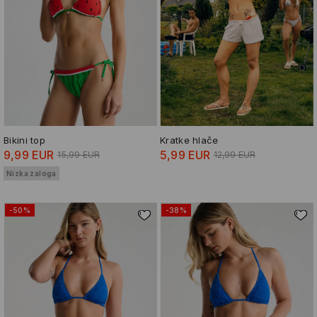
Bikini top
Kratke hlače
9,99 EUR
5,99 EUR
15,99 EUR
12,99 EUR
Nizka zaloga
-50%
-38%