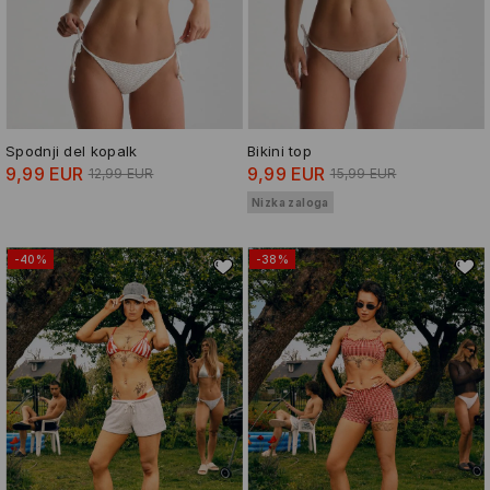
Spodnji del kopalk
Bikini top
9,99 EUR
9,99 EUR
12,99 EUR
15,99 EUR
Nizka zaloga
-40%
-38%