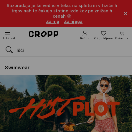
Razprodaja je še vedno v teku: na spletu in v fizičnih
trgovinah te čakajo stotine izdelkov po znižanih
cenah 🤑
Za njo
Za njega
Račun
Priljubljene
Košarica
Izbirnik
Swimwear