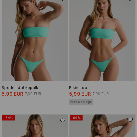
Spodnji del kopalk
Bikini top
5,99 EUR
5,99 EUR
7,99 EUR
7,99 EUR
Nizka zaloga
-54%
-69%