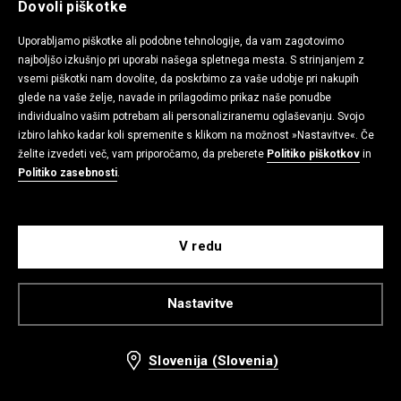
Dovoli piškotke
Uporabljamo piškotke ali podobne tehnologije, da vam zagotovimo
-13%
-38%
najboljšo izkušnjo pri uporabi našega spletnega mesta. S strinjanjem z
vsemi piškotki nam dovolite, da poskrbimo za vaše udobje pri nakupih
glede na vaše želje, navade in prilagodimo prikaz naše ponudbe
individualno vašim potrebam ali personaliziranemu oglaševanju. Svojo
izbiro lahko kadar koli spremenite s klikom na možnost »Nastavitve«. Če
želite izvedeti več, vam priporočamo, da preberete
Politiko piškotkov
in
Politiko zasebnosti
.
V redu
Nastavitve
Sandali
Copati
19,99 EUR
9,99 EUR
22,99 EUR
15,99 EUR
Nizka zaloga
Slovenija (Slovenia)