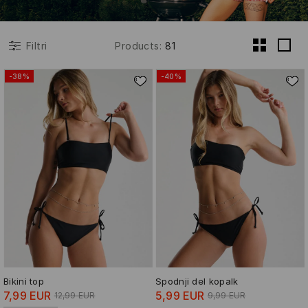
Products
:
81
Filtri
-38%
-40%
Bikini top
Spodnji del kopalk
7,99 EUR
5,99 EUR
12,99 EUR
9,99 EUR