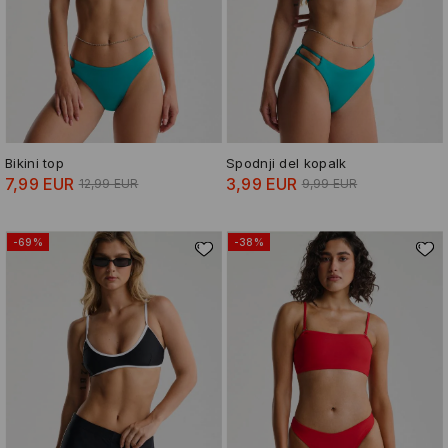
Bikini top
Spodnji del kopalk
7,99 EUR
3,99 EUR
12,99 EUR
9,99 EUR
-69%
-38%