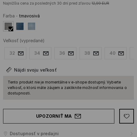
Najnižšia cena za posledných 30 dní pred zľavou
12,99
EUR
Farba
-
tmavosivá
Veľkosť
(vypredané)
32
34
36
38
40
Nájdi svoju veľkosť
Tento produkt nie je momentálne v e-shope dostupný. Vyberte
veľkosť, o ktorú máte záujem a zakliknite možnosť informovania o
dostupnosti.
UPOZORNIŤ MA
Dostupnosť v predajni