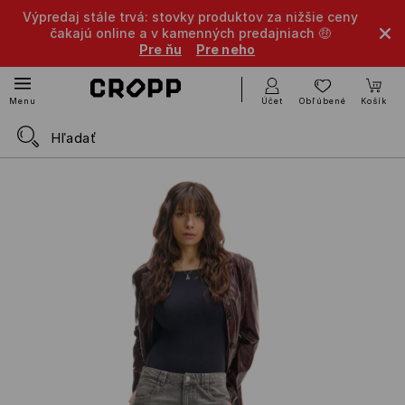
Výpredaj stále trvá: stovky produktov za nižšie ceny
čakajú online a v kamenných predajniach 🤑
Pre ňu
Pre neho
Účet
Obľúbené
Košík
Menu