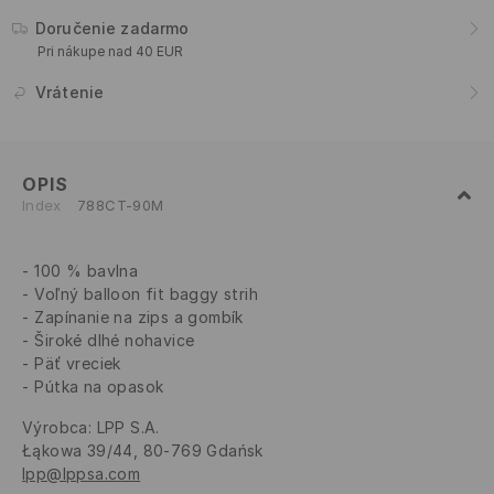
Doručenie zadarmo
Pri nákupe nad 40 EUR
Vrátenie
OPIS
Index
788CT-90M
100 % bavlna
Voľný balloon fit baggy strih
Zapínanie na zips a gombík
Široké dlhé nohavice
Päť vreciek
Pútka na opasok
Výrobca
:
LPP S.A.
Łąkowa 39/44, 80-769 Gdańsk
lpp@lppsa.com