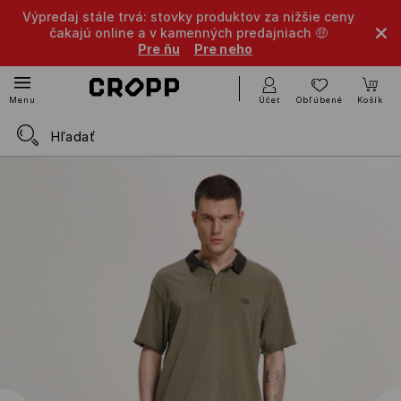
Výpredaj stále trvá: stovky produktov za nižšie ceny
čakajú online a v kamenných predajniach 🤑
Pre ňu
Pre neho
Účet
Obľúbené
Košík
Menu