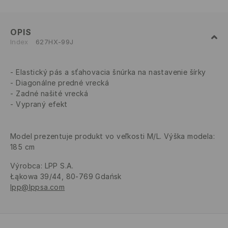
OPIS
Index
627HX-99J
Elastický pás a sťahovacia šnúrka na nastavenie šírky
Diagonálne predné vrecká
Zadné našité vrecká
Vypraný efekt
Model prezentuje produkt vo veľkosti M/L. Výška modela:
185 cm
Výrobca
:
LPP S.A.
Łąkowa 39/44, 80-769 Gdańsk
lpp@lppsa.com