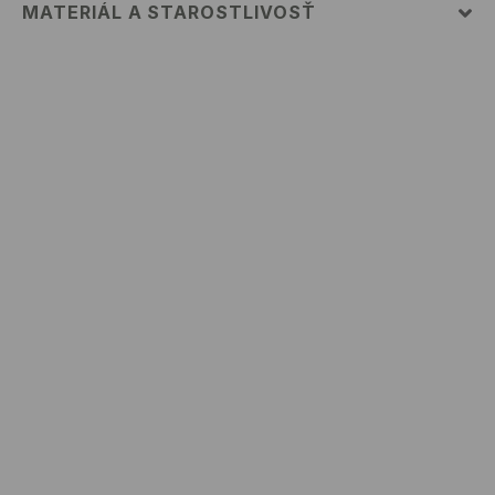
MATERIÁL A STAROSTLIVOSŤ
PRVÝ MATERIÁL
:
76% BAVLNA, 22% POLYESTER, 2%
ELASTAN