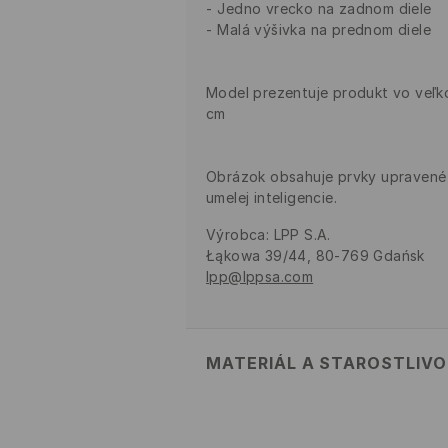
Jedno vrecko na zadnom diele
Malá výšivka na prednom diele
Model prezentuje produkt vo veľko
cm
Obrázok obsahuje prvky upraven
umelej inteligencie.
Výrobca
:
LPP S.A.
Łąkowa 39/44, 80-769 Gdańsk
lpp@lppsa.com
MATERIÁL A STAROSTLIV
Vrchný materiál
:
52% BAVLNA, 4