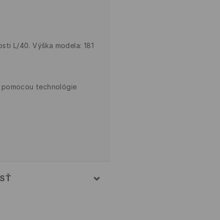
sti L/40. Výška modela: 181
é pomocou technológie
OSŤ
8% POLYESTER