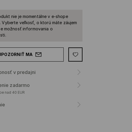
dukt nie je momentálne v e-shope
 Vyberte veľkosť, o ktorú máte záujem
ite možnosť informovania o
ti.
UPOZORNIŤ MA
nosť v predajni
enie zadarmo
upe nad 40 EUR
nie