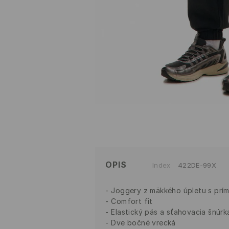
OPIS
Index
422DE-99X
Joggery z mäkkého úpletu s prí
Comfort fit
Elastický pás a sťahovacia šnúrk
Dve bočné vrecká