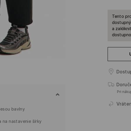
Tento pro
dostupný.
a zaklikn
dostupnos
Dostup
Doruč
Pri nák
Vráte
mesou bavlny
a na nastavenie šírky