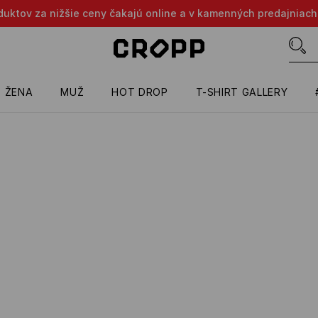
oduktov za nižšie ceny čakajú online a v kamenných predajniach
ŽENA
MUŽ
HOT DROP
T-SHIRT GALLERY