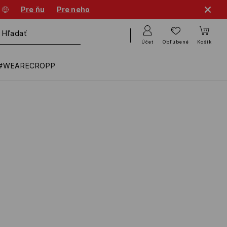
 🤑
Pre ňu
Pre neho
Účet
Obľúbené
Košík
#WEARECROPP