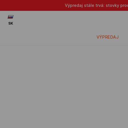
Výpredaj stále trvá: stovky pr
SK
VÝPREDAJ