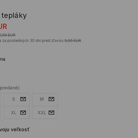
 tepláky
UR
2,99
EUR
a za posledných 30 dní pred zľavou
9,99
EUR
rna
ypredané)
S
M
XL
XXL
svoju veľkosť