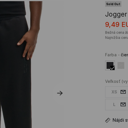
Sold Out
Jogger
9,49
E
Bežná cena
2
Najnižšia cen
Farba
-
čie
Veľkosť
(v
XS
L
Nájdi 