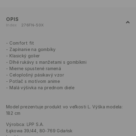
OPIS
Index
276FN-50X
Comfort fit
Zapínanie na gombíky
Klasický golier
Dlhé rukávy s manžetami s gombíkmi
Mierne spustené ramená
Celoplošný pásikavý vzor
Potlač s motívom anime
Malá výšivka na prednom diele
Model prezentuje produkt vo veľkosti L. Výška modela:
182 cm
Výrobca
:
LPP S.A.
Łąkowa 39/44, 80-769 Gdańsk