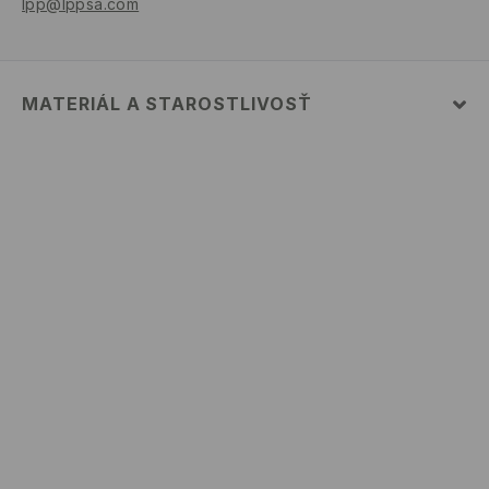
lpp@lppsa.com
MATERIÁL A STAROSTLIVOSŤ
PRVÝ MATERIÁL
:
55% POLYESTER, 45% BAVLNA
VÝROBOK SA NESMIE BIELIŤ
ŽEHLIŤ NARUBY
ŽEHLIŤ PRI MAX. 110°C - BEZ PARY
NEČISTIŤ CHEMICKY
PRAŤ V PRÁČKE, MAX. TEPLOTA 30°C
VÝROBOK SA NESMIE SUŠIŤ V BUBNOVEJ SUŠIČKE