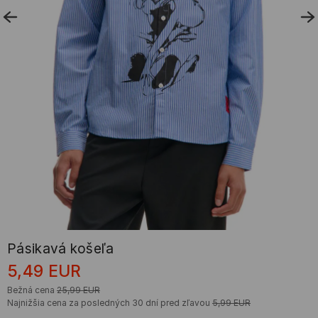
Pásikavá košeľa
5,49
EUR
Bežná cena
25,99
EUR
Najnižšia cena za posledných 30 dní pred zľavou
5,99
EUR