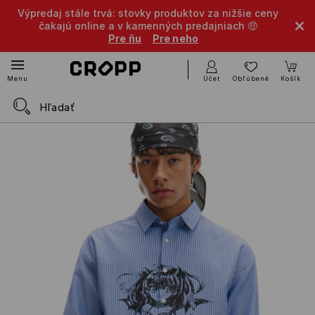
Výpredaj stále trvá: stovky produktov za nižšie ceny
čakajú online a v kamenných predajniach 🤑
Pre ňu
Pre neho
Účet
Obľúbené
Košík
Menu