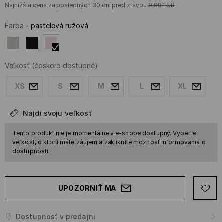
Najnižšia cena za posledných 30 dní pred zľavou
9,99
EUR
Farba
-
pastelová ružová
Veľkosť
(čoskoro dostupné)
XS
S
M
L
XL
Nájdi svoju veľkosť
Tento produkt nie je momentálne v e-shope dostupný. Vyberte
veľkosť, o ktorú máte záujem a zakliknite možnosť informovania o
dostupnosti.
UPOZORNIŤ MA
Dostupnosť v predajni