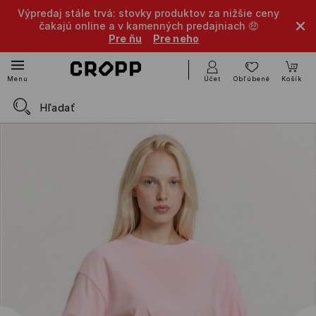
Výpredaj stále trvá: stovky produktov za nižšie ceny
čakajú online a v kamenných predajniach 🤑
Pre ňu
Pre neho
Účet
Obľúbené
Košík
Menu