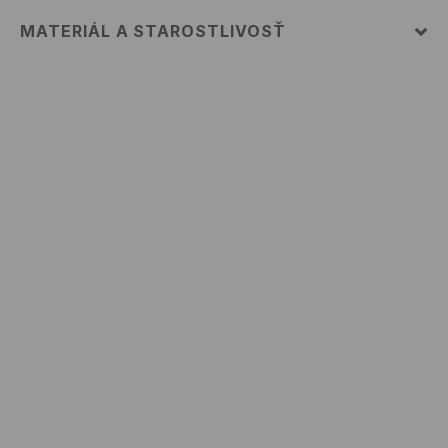
MATERIÁL A STAROSTLIVOSŤ
PRVÁ POLOŹKA PRVÝ MATERIÁL
:
100% BAVLNA
VÝROBOK SA NESMIE BIELIŤ
NEŽEHLIŤ
NEČISTIŤ CHEMICKY
PRAŤ V PRÁČKE, MAX. TEPLOTA 30°C
VÝROBOK SA NESMIE SUŠIŤ V BUBNOVEJ SUŠIČKE