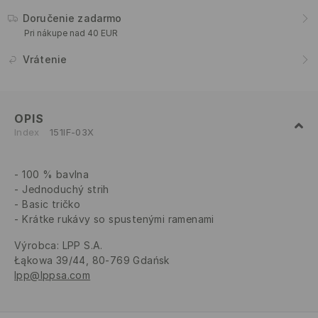
Doručenie zadarmo
Pri nákupe nad 40 EUR
Vrátenie
OPIS
Index
151IF-03X
100 % bavlna
Jednoduchý strih
Basic tričko
Krátke rukávy so spustenými ramenami
Výrobca
:
LPP S.A.
Łąkowa 39/44, 80-769 Gdańsk
lpp@lppsa.com